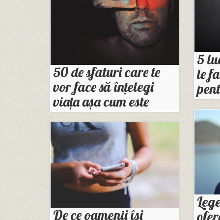
5 lu
50 de sfaturi care te
le f
vor face să înțelegi
pent
viața așa cum este
Lege
De ce oamenii își
ofer