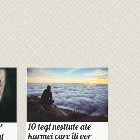
10 legi neștiute ale
?
karmei care îți vor
i