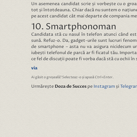
Un asemenea candidat scrie și vorbește cu o groaz
tot și întotdeauna. Chiar dacă nu suntem o națiune 
pe acest candidat cât mai departe de compania me
10. Smartphonoman
Candidata stă cu nasul în telefon atunci când este
sună. Refuz-o. Da, gadget-urile sunt lucruri fenom
de smartphone – asta nu va asigura nicidecum un
iubești telefonul de parcă ar fi ficatul tău. Importa
ce fel de discuții poate fi vorba dacă stă cu ochii
via
Ai găsit o greșeală? Selecteaz-o și apasă
Ctrl+Enter
.
Urmărește
Doza de Succes
pe
Instagram
și
Telegra