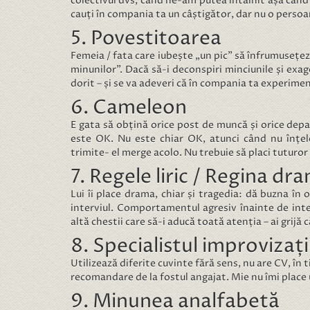
colectivul dvs, când ne-am putea întâlnit așa când
cauți în compania ta un câștigător, dar nu o persoa
5. Povestitoarea
Femeia / fata care iubește „un pic” să înfrumusețeze
minunilor”. Dacă să-i deconspiri minciunile și exag
dorit – și se va adeveri că în compania ta experime
6. Cameleon
E gata să obțină orice post de muncă și orice depa
este OK. Nu este chiar OK, atunci când nu înțel
trimite- el merge acolo. Nu trebuie să placi tuturor 
7. Regele liric / Regina dr
Lui îi place drama, chiar și tragedia: dă buzna în o
interviul. Comportamentul agresiv înainte de inte
altă chestii care să-i aducă toată atenția – ai grijă 
8. Specialistul improvizați
Utilizează diferite cuvinte fără sens, nu are CV, în 
recomandare de la fostul angajat. Mie nu îmi place
9. Minunea analfabetă