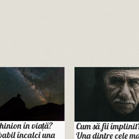
hinion în viață?
Cum să fii împlinit
abil încalci una
Una dintre cele ma