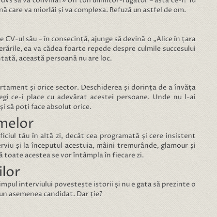
 dvs să vă convină?» Un ton umilitor-rugător – asta ce-i? Tu
nă care va miorlăi și va complexa. Refuză un astfel de om.
 CV-ul său – în consecință, ajunge să devină o „Alice în țara
erările, ea va cădea foarte repede despre culmile succesului
ntată, această persoană nu are loc.
rtament și orice sector. Deschiderea și dorința de a învăța
egi ce-i place cu adevărat acestei persoane. Unde nu l-ai
și să poți face absolut orice.
amelor
ficiul tău în altă zi, decât cea programată și cere insistent
rviu și la începutul acestuia, mâini tremurânde, glamour și
că toate acestea se vor întâmpla în fiecare zi.
ilor
timpul interviului povestește istorii și nu e gata să prezinte o
 un asemenea candidat. Dar ție?