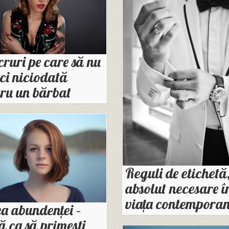
cruri pe care să nu
aci niciodată
ru un bărbat
Reguli de etichetă
absolut necesare î
viața contempora
a abundenței –
ă ca să primești