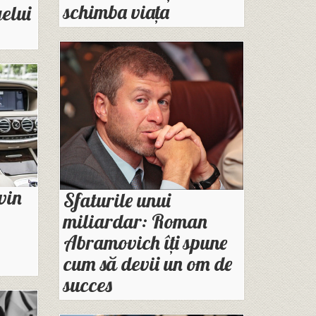
schimba viața
gelui
vin
Sfaturile unui
miliardar: Roman
Abramovich îți spune
cum să devii un om de
succes