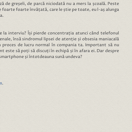
ă de greșeli, de parcă niciodată nu a mers la școală. Peste
foarte foarte învățată, care le știe pe toate, eu l-aș alunga
a.
 la interviu? Își pierde concentrația atunci când telefonul
enale, însă sindromul lipsei de atenție și obsesia maniacală
 proces de lucru normal în compania ta. Important să nu
nt este să poți să discuți în echipă și în afara ei. Dar despre
 în smartphone și întotdeauna sună undeva?
m
.