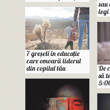
sau 
legi
7 greșeli în educație
care omoară liderul
din copilul tău
De c
să t
5:0