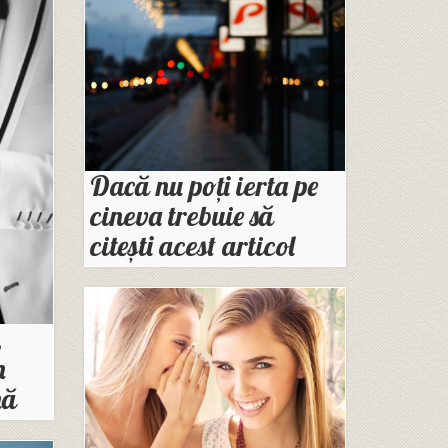
Dacă nu poți ierta pe
cineva trebuie să
citești acest articol
,
n
nă