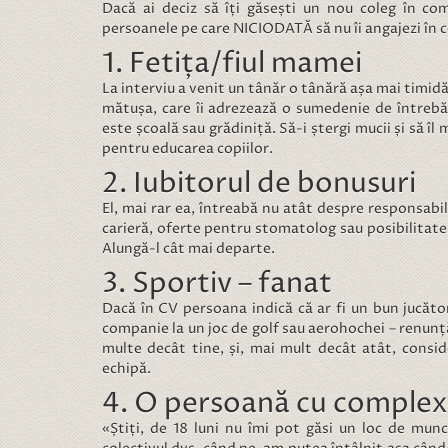
Dacă ai deciz să îți găsești un nou coleg în comp
persoanele pe care NICIODATĂ să nu îi angajezi în c
1. Fetița/fiul mamei
La interviu a venit un tânăr o tânără așa mai timidă
mătușa, care îi adrezează o sumedenie de întrebă
este școală sau grădiniță. Să-i ștergi mucii și să î
pentru educarea copiilor.
2. Iubitorul de bonusuri
El, mai rar ea, întreabă nu atât despre responsabilit
carieră, oferte pentru stomatolog sau posibilitate
Alungă-l cât mai departe.
3. Sportiv – fanat
Dacă în CV persoana indică că ar fi un bun jucător
companie la un joc de golf sau aerohochei – renunță
multe decât tine, și, mai mult decât atât, consi
echipă.
4. O persoană cu complex
«Știți, de 18 luni nu îmi pot găsi un loc de munc