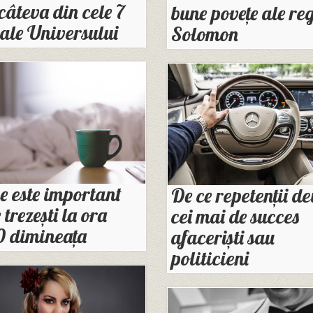
câteva din cele 7
bune povețe ale re
 ale Universului
Solomon
e este important
De ce repetenții de
e trezești la ora
cei mai de succes
0 dimineața
afaceriști sau
politicieni