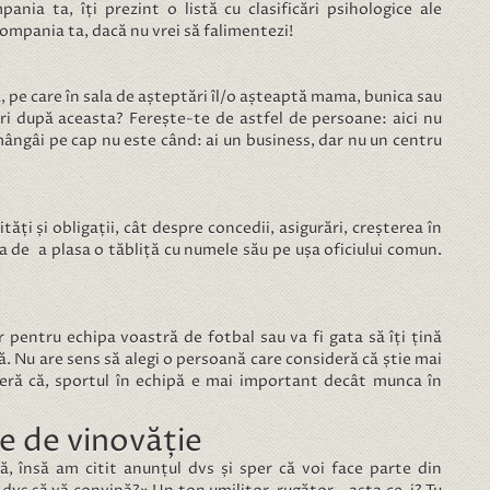
ania ta, îți prezint o listă cu clasificări psihologice ale
ompania ta, dacă nu vrei să falimentezi!
, pe care în sala de așteptări îl/o așteaptă mama, bunica sau
ri după aceasta? Ferește-te de astfel de persoane: aici nu
l mângâi pe cap nu este când: ai un business, dar nu un centru
ăți și obligații, cât despre concedii, asigurări, creșterea în
a de a plasa o tăbliță cu numele său pe ușa oficiului comun.
 pentru echipa voastră de fotbal sau va fi gata să îți țină
. Nu are sens să alegi o persoană care consideră că știe mai
deră că, sportul în echipă e mai important decât munca în
e de vinovăție
ă, însă am citit anunțul dvs și sper că voi face parte din