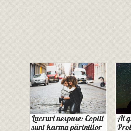
Lucruri nespuse: Copiii
Ai g
sunt karma părinților
Prob