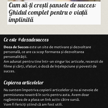
Cum să-ți crești șansele de succes:
Ghidul complet pentru o viață
împlinită
Ce este #dozadesucces
Doza de Succes
este un site de motivare și dezvoltare
personală, ce are ca scop formarea și dezvoltarea
personalității.
Am adunat pentru tine într-un singur loc articole, recenzii de
filme și cărți, sfaturi, o doză de înțelepciune și povesti de
succes.
Copierea articolelor
Nu suntem împotriva copierii articolelor și nu ai nevoie de
permisiunea noastră în scris pentru asta. Avem doar
rugămintea de a plasa un link activ către sursă.
Vom fi fericiți știind că am fost utili.