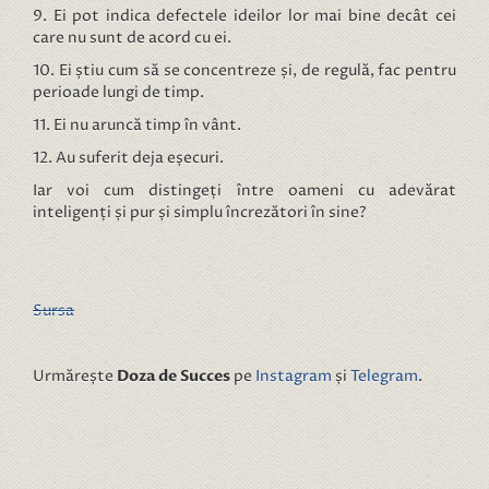
9. Ei pot indica defectele ideilor lor mai bine decât cei
care nu sunt de acord cu ei.
10. Ei știu cum să se concentreze și, de regulă, fac pentru
perioade lungi de timp.
11. Ei nu aruncă timp în vânt.
12. Au suferit deja eșecuri.
Iar voi cum distingeți între oameni cu adevărat
inteligenți și pur și simplu încrezători în sine?
Sursa
Urmărește
Doza de Succes
pe
Instagram
și
Telegram
.