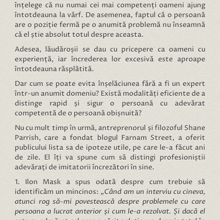
înțelege că nu numai cei mai competenți oameni ajung
întotdeauna la vârf. De asemenea, faptul că o persoană
are o poziție fermă pe o anumită problemă nu înseamnă
că el știe absolut totul despre aceasta.
Adesea, lăudăroșii se dau cu pricepere ca oameni cu
experiență, iar încrederea lor excesivă este aproape
întotdeauna răsplătită.
Dar cum se poate evita înșelăciunea fără a fi un expert
într-un anumit domeniu? Există modalități eficiente de a
distinge rapid și sigur o persoană cu adevărat
competentă de o persoană obișnuită?
Nu cu mult timp în urmă, antreprenorul și filozoful Shane
Parrish, care a fondat blogul Farnam Street, a oferit
publicului lista sa de ipoteze utile, pe care le-a făcut ani
de zile. El îți va spune cum să distingi profesioniștii
adevărați de imitatorii încrezători în sine.
1. Ilon Mask a spus odată despre cum trebuie să
identificăm un mincinos:
„Când am un interviu cu cineva,
atunci rog să-mi povestească despre problemele cu care
persoana a lucrat anterior și cum le-a rezolvat. Și dacă el