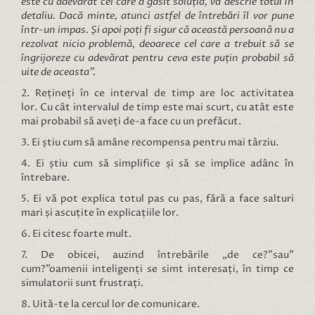
este cu adevărat cel care a găsit soluția, va descrie totul în
detaliu. Dacă minte, atunci astfel de întrebări îl vor pune
într-un impas. Și apoi poți fi sigur că această persoană nu a
rezolvat nicio problemă, deoarece cel care a trebuit să se
îngrijoreze cu adevărat pentru ceva este puțin probabil să
uite de aceasta”.
2. Rețineți în ce interval de timp are loc activitatea
lor. Cu cât intervalul de timp este mai scurt, cu atât este
mai probabil să aveți de-a face cu un prefăcut.
3. Ei știu cum să amâne recompensa pentru mai târziu.
4. Ei știu cum să simplifice și să se implice adânc în
întrebare.
5. Ei vă pot explica totul pas cu pas, fără a face salturi
mari și ascuțite în explicațiile lor.
6. Ei citesc foarte mult.
7. De obicei, auzind întrebările „de ce?”sau”
cum?”oamenii inteligenți se simt interesați, în timp ce
simulatorii sunt frustrați.
8. Uită-te la cercul lor de comunicare.