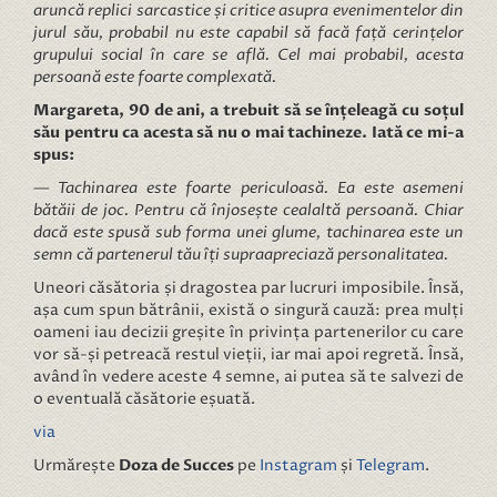
aruncă replici sarcastice și critice asupra evenimentelor din
jurul său, probabil nu este capabil să facă față cerințelor
grupului social în care se află. Cel mai probabil, acesta
persoană este foarte complexată.
Margareta, 90 de ani, a trebuit să se înțeleagă cu soțul
său pentru ca acesta să nu o mai tachineze. Iată ce mi-a
spus:
— Tachinarea este foarte periculoasă. Ea este asemeni
bătăii de joc. Pentru că înjosește cealaltă persoană. Chiar
dacă este spusă sub forma unei glume, tachinarea este un
semn că partenerul tău îți supraapreciază personalitatea.
Uneori căsătoria și dragostea par lucruri imposibile. Însă,
așa cum spun bătrânii, există o singură cauză: prea mulți
oameni iau decizii greșite în privința partenerilor cu care
vor să-și petreacă restul vieții, iar mai apoi regretă. Însă,
având în vedere aceste 4 semne, ai putea să te salvezi de
o eventuală căsătorie eșuată.
via
Urmărește
Doza de Succes
pe
Instagram
și
Telegram
.