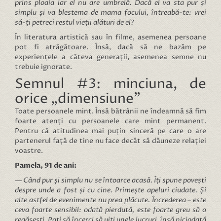
prins ploaia iar el nu are umbrelă. Dacă el va sta pur și
simplu și va blestema de mama focului, întreabă-te: vrei
să-ți petreci restul vieții alături de el?
În literatura artistică sau în filme, asemenea persoane
pot fi atrăgătoare. Însă, dacă să ne bazăm pe
experiențele a câteva generații, asemenea semne nu
trebuie ignorate.
Semnul #3: minciuna, de
orice „dimensiune”
Toate persoanele mint. Însă bătrânii ne îndeamnă să fim
foarte atenți cu persoanele care mint permanent.
Pentru că atitudinea mai puțin sinceră pe care o are
partenerul față de tine nu face decât să dăuneze relației
voastre.
Pamela, 91 de ani:
— Când pur și simplu nu se întoarce acasă. Îți spune povești
despre unde a fost și cu cine. Primește apeluri ciudate. Și
alte astfel de evenimente nu prea plăcute. Încrederea – este
ceva foarte sensibil: odată pierdută, este foarte greu să o
regăsești. Poți să încerci să uiți unele lucruri, însă niciodată