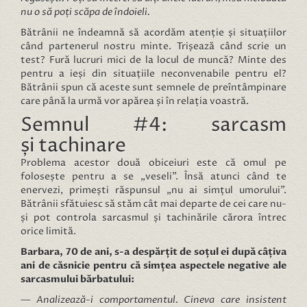
nu o să poți scăpa de îndoieli.
Bătrânii ne îndeamnă să acordăm atenție și situațiilor
când partenerul nostru minte. Trișează când scrie un
test? Fură lucruri mici de la locul de muncă? Minte des
pentru a ieși din situațiile neconvenabile pentru el?
Bătrânii spun că aceste sunt semnele de preîntâmpinare
care până la urmă vor apărea și în relația voastră.
Semnul #4: sarcasm
și tachinare
Problema acestor două obiceiuri este că omul pe
folosește pentru a se „veseli”. Însă atunci când te
enervezi, primești răspunsul „nu ai simțul umorului”.
Bătrânii sfătuiesc să stăm cât mai departe de cei care nu-
și pot controla sarcasmul și tachinările cărora întrec
orice limită.
Barbara, 70 de ani, s-a despărțit de soțul ei după câțiva
ani de căsnicie pentru că simțea aspectele negative ale
sarcasmului bărbatului:
— Analizează-i comportamentul. Cineva care insistent