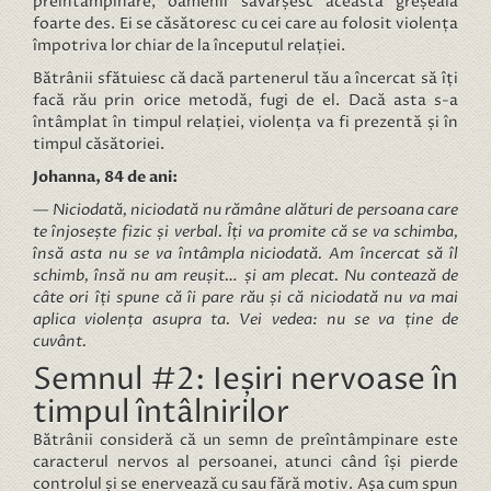
preîntâmpinare, oamenii săvârșesc această greșeală
foarte des. Ei se căsătoresc cu cei care au folosit violența
împotriva lor chiar de la începutul relației.
Bătrânii sfătuiesc că dacă partenerul tău a încercat să îți
facă rău prin orice metodă, fugi de el. Dacă asta s-a
întâmplat în timpul relației, violența va fi prezentă și în
timpul căsătoriei.
Johanna, 84 de ani:
— Niciodată, niciodată nu rămâne alături de persoana care
te înjosește fizic și verbal. Îți va promite că se va schimba,
însă asta nu se va întâmpla niciodată. Am încercat să îl
schimb, însă nu am reușit… și am plecat. Nu contează de
câte ori îți spune că îi pare rău și că niciodată nu va mai
aplica violența asupra ta. Vei vedea: nu se va ține de
cuvânt.
Semnul #2: Ieșiri nervoase în
timpul întâlnirilor
Bătrânii consideră că un semn de preîntâmpinare este
caracterul nervos al persoanei, atunci când își pierde
controlul și se enervează cu sau fără motiv. Așa cum spun