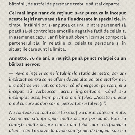
bătrânii, de astfel de persoane trebuie să stai departe.
Cel mai important de reținut: s-ar putea ca la început
aceste ieșiri nervoase să nu fie adresate în special ție.
În
timpul întâlnirilor, s-ar putea ca unul dintre parteneri să
poată să-și controleze emoțiile negative față de celălalt.
În asemenea cazuri, ar fi bine să observi cum se comportă
partenerul tău în relațiile cu celelalte persoane și în
situațiile care sunt la limită.
Annette, 76 de ani, a reușită pună punct relației cu un
bărbat nervos:
— Ne-am înțeles să ne întâlnim la stația de metro, dar am
întârziat pentru că ne aflam de cealaltă parte a platformei.
Era atât de enervat, că atunci când mergeam pe scări, el a
început să vorbească lucruri îngrozitoare. Când s-a
întâmplat asta, l-am privit și am înțeles: „Acesta nu este
omul cu care aș dori să-mi petrec tot restul vieții”.
Nu contează că toată acestă situație a durat câteva minute.
Asemenea situații spun multe despre persoană. Poți să
cunoști multe despre cineva din felul cum reacționează
atunci când întârzie la avion sau își pierde bagajul sau l-a