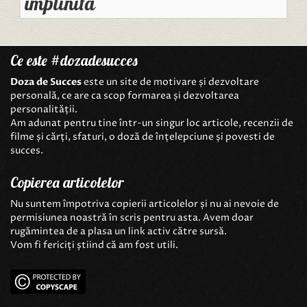
împlinită
Ce este #dozadesucces
Doza de Succes
este un site de motivare și dezvoltare
personală, ce are ca scop formarea și dezvoltarea
personalității.
Am adunat pentru tine într-un singur loc articole, recenzii de
filme și cărți, sfaturi, o doză de înțelepciune și povesti de
succes.
Copierea articolelor
Nu suntem împotriva copierii articolelor și nu ai nevoie de
permisiunea noastră în scris pentru asta. Avem doar
rugămintea de a plasa un link activ către sursă.
Vom fi fericiți știind că am fost utili.