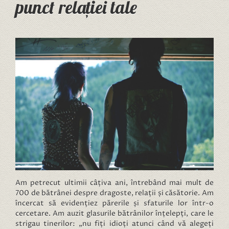
punct relației tale
Am petrecut ultimii câțiva ani, întrebând mai mult de
700 de bătrânei despre dragoste, relații și căsătorie. Am
încercat să evidențiez părerile și sfaturile lor într-o
cercetare. Am auzit glasurile bătrânilor înțelepți, care le
strigau tinerilor: „nu fiți idioți atunci când vă alegeți