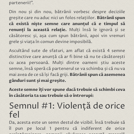
partenerii!”.
Din nou și din nou, bătrânii vorbesc despre deciziile
greșite care nu aduc nici un folos relațiilor.
Bătrânii spun
că există niște semne care anunțul că e timpul să
renunți la această relație.
Mulți însă le ignoră și se
căsătoresc și, așa cum spun bătrânii, apoi vin vremuri
grele și viața în comun devine imposibilă.
Ascultând sute de sfaturi, am aflat că există 4 semne
distinctive care anunță că ar fi bine să nu te căsătorești
cu acea persoană. Mulți dintre oameni știu aceste
semne, însă speră că partenerul se va schimba și că nu va
mai avea de ce să își facă griji.
Bătrânii spun că asemenea
gânduri sunt și mai greșite.
Aceste semne îți vor spune dacă trebuie să schimbi ceva
în căsătoria ta sau trebuie să o întrerupi:
Semnul #1: Violență de orice
fel
Da, acesta este un semn destul de vizibil. Însă trebuie să
îl pun pe locul 1 pentru că indiferent de orice