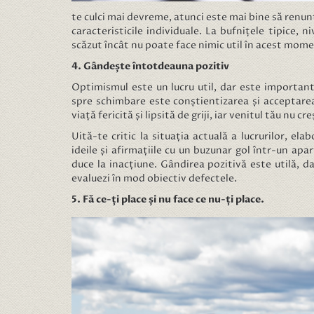
te culci mai devreme, atunci este mai bine să renunți
caracteristicile individuale. La bufnițele tipice, 
scăzut încât nu poate face nimic util în acest mome
4. Gândește întotdeauna pozitiv
Optimismul este un lucru util, dar este important
spre schimbare este conștientizarea și acceptarea 
viață fericită și lipsită de griji, iar venitul tău nu cr
Uită-te critic la situația actuală a lucrurilor, el
ideile și afirmațiile cu un buzunar gol într-un ap
duce la inacțiune. Gândirea pozitivă este utilă, da
evaluezi în mod obiectiv defectele.
5. Fă ce-ți place și nu face ce nu-ți place.