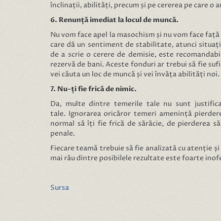
înclinații, abilități, precum și pe cererea pe care o a
6. Renunță imediat la locul de muncă.
Nu vom face apel la masochism și nu vom face față m
care dă un sentiment de stabilitate, atunci situați
de a scrie o cerere de demisie, este recomandabi
rezervă de bani. Aceste fonduri ar trebui să fie sufi
vei căuta un loc de muncă și vei învăța abilități noi.
7. Nu-ți fie frică de nimic.
Da, multe dintre temerile tale nu sunt justific
tale. Ignorarea oricăror temeri amenință pierdere
normal să îți fie frică de sărăcie, de pierderea s
penale.
Fiecare teamă trebuie să fie analizată cu atenție și 
mai rău dintre posibilele rezultate este foarte inofe
Sursa