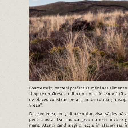
Foarte mulți oameni preferă să mănânce alimente gu
timp ce urmăresc un film nou. Asta înseamnă că vis
de obicei, construit pe acțiuni de rutină și discipl
vreau”.
De asemenea, mulți dintre noi au visat să devină ved
pentru asta. Dar munca grea nu este încă o ga
mare. Atunci când alegi direcția în afaceri sau î