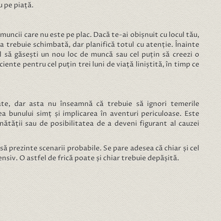
u pe piață.
uncii care nu este pe plac. Dacă te-ai obișnuit cu locul tău,
a trebuie schimbată, dar planifică totul cu atenție. Înainte
l să găsești un nou loc de muncă sau cel puțin să creezi o
ciente pentru cel puțin trei luni de viață liniștită, în timp ce
ate, dar asta nu înseamnă că trebuie să ignori temerile
a bunului simț și implicarea în aventuri periculoase. Este
ănătății sau de posibilitatea de a deveni figurant al cauzei
să prezinte scenarii probabile. Se pare adesea că chiar și cel
nsiv. O astfel de frică poate și chiar trebuie depășită.