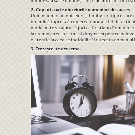
iPhone sau să te odihnești într-un hotel de cinci st
2. Copiați toate obiceiurile oamenilor de succes
Unii milionari au obiceiuri și hobby-uri tipice care
nu indică faptul că copierea unor astfel de acțiun
modă nu te va ajuta să joci ca Cristiano Ronaldo, f
iar renunțarea la carne și dragostea pentru pulover
o atenție la ceea ce fac idolii tăi direct în domeniul
3. Trezește-te devreme.