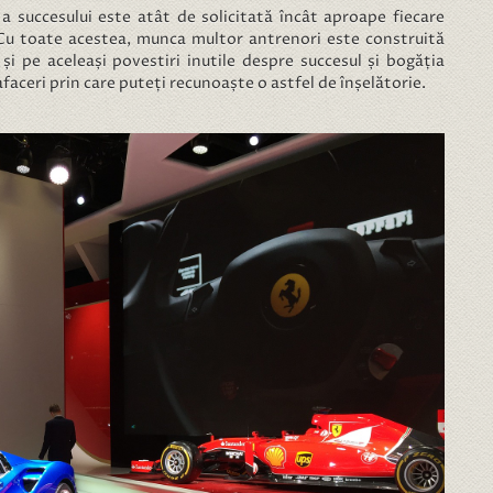
 a succesului este atât de solicitată încât aproape fiecare
 Cu toate acestea, munca multor antrenori este construită
și pe aceleași povestiri inutile despre succesul și bogăția
 afaceri prin care puteți recunoaște o astfel de înșelătorie.