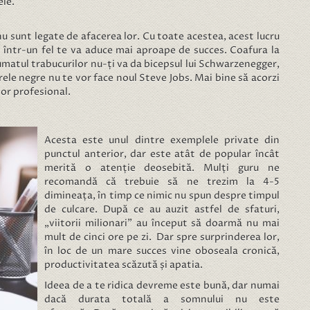
ele.
 nu sunt legate de afacerea lor. Cu toate acestea, acest lucru
i într-un fel te va aduce mai aproape de succes. Coafura la
umatul trabucurilor nu-ți va da bicepsul lui Schwarzenegger,
ele negre nu te vor face noul Steve Jobs. Mai bine să acorzi
 lor profesional.
Acesta este unul dintre exemplele private din
punctul anterior, dar este atât de popular încât
merită o atenție deosebită. Mulți guru ne
recomandă că trebuie să ne trezim la 4-5
dimineața, în timp ce nimic nu spun despre timpul
de culcare. După ce au auzit astfel de sfaturi,
„viitorii milionari” au început să doarmă nu mai
mult de cinci ore pe zi. Dar spre surprinderea lor,
în loc de un mare succes vine oboseala cronică,
productivitatea scăzută și apatia.
Ideea de a te ridica devreme este bună, dar numai
dacă durata totală a somnului nu este