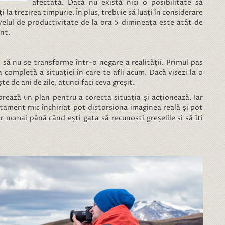
afectată. Dacă nu există nici o posibilitate să
 la trezirea timpurie. În plus, trebuie să luați în considerare
nivelul de productivitate de la ora 5 dimineața este atât de
nt.
 să nu se transforme într-o negare a realității. Primul pas
completă a situației în care te afli acum. Dacă visezi la o
ește de ani de zile, atunci faci ceva greșit.
aborează un plan pentru a corecta situația și acționează. Iar
artament mic închiriat pot distorsiona imaginea reală și pot
r numai până când ești gata să recunoști greșelile și să îți