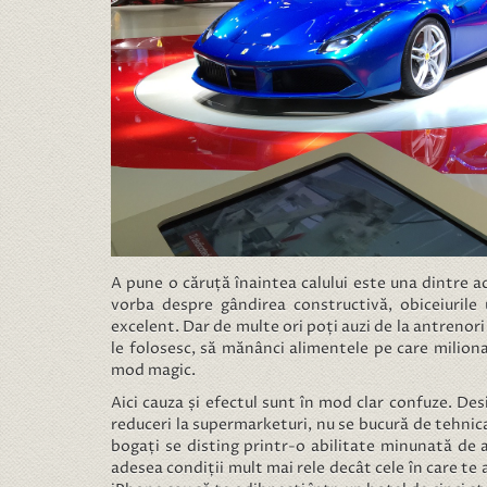
A pune o căruță înaintea calului este una dintre a
vorba despre gândirea constructivă, obiceiurile 
excelent. Dar de multe ori poți auzi de la antrenori 
le folosesc, să mănânci alimentele pe care miliona
mod magic.
Aici cauza și efectul sunt în mod clar confuze. Des
reduceri la supermarketuri, nu se bucură de tehnic
bogați se disting printr-o abilitate minunată de a t
adesea condiții mult mai rele decât cele în care te 