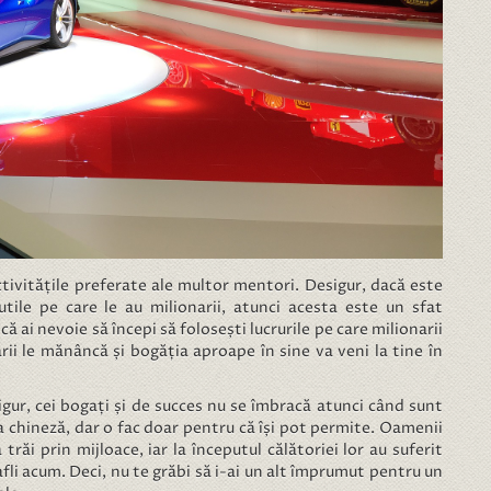
ctivitățile preferate ale multor mentori. Desigur, dacă este
utile pe care le au milionarii, atunci acesta este un sfat
că ai nevoie să începi să folosești lucrurile pe care milionarii
rii le mănâncă și bogăția aproape în sine va veni la tine în
igur, cei bogați și de succes nu se îmbracă atunci când sunt
a chineză, dar o fac doar pentru că își pot permite. Oamenii
răi prin mijloace, iar la începutul călătoriei lor au suferit
afli acum. Deci, nu te grăbi să i-ai un alt împrumut pentru un