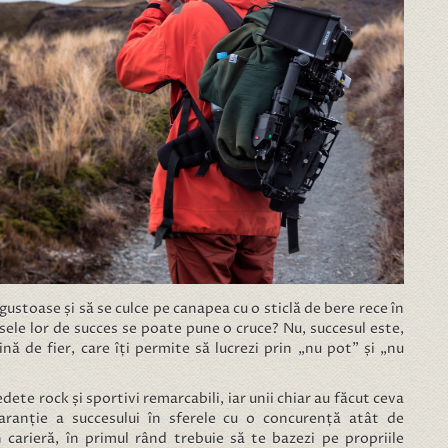
stoase și să se culce pe canapea cu o sticlă de bere rece în
ele lor de succes se poate pune o cruce? Nu, succesul este,
ină de fier, care îți permite să lucrezi prin „nu pot” și „nu
ete rock și sportivi remarcabili, iar unii chiar au făcut ceva
ranție a succesului în sferele cu o concurență atât de
n carieră, în primul rând trebuie să te bazezi pe propriile