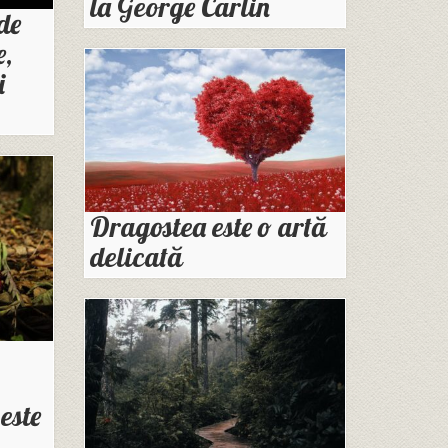
la George Carlin
de
e,
i
Dragostea este o artă
delicată
este