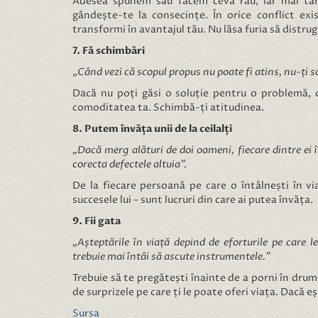
Adesea spunem sau facem ceva rău, iar mai târ
gândește-te la consecințe. În orice conflict exi
transformi în avantajul tău. Nu lăsa furia să distrug
7. Fă schimbări
„
Când vezi că scopul propus nu poate fi atins, nu-ți 
Dacă nu poți găsi o soluție pentru o problemă, 
comoditatea ta. Schimbă-ți atitudinea.
8. Putem învăța unii de la ceilalți
„Dacă merg alături de doi oameni, fiecare dintre ei îm
corecta defectele altuia”.
De la fiecare persoană pe care o întâlnești în via
succesele lui – sunt lucruri din care ai putea învăța.
9. Fii gata
„Așteptările în viață depind de eforturile pe care 
trebuie mai întâi să ascute instrumentele.”
Trebuie să te pregătești înainte de a porni în drum 
de surprizele pe care ți le poate oferi viața. Dacă eșt
Sursa