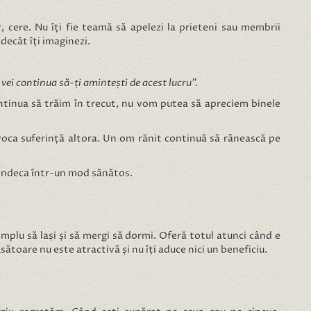
, cere. Nu îți fie teamă să apelezi la prieteni sau membrii
 decât îți imaginezi.
 vei continua să-ți amintești de acest lucru”.
ontinua să trăim în trecut, nu vom putea să apreciem binele
ovoca suferință altora. Un om rănit continuă să rănească pe
 vindeca într-un mod sănătos.
implu să lași și să mergi să dormi. Oferă totul atunci când e
toare nu este atractivă și nu îți aduce nici un beneficiu.
.