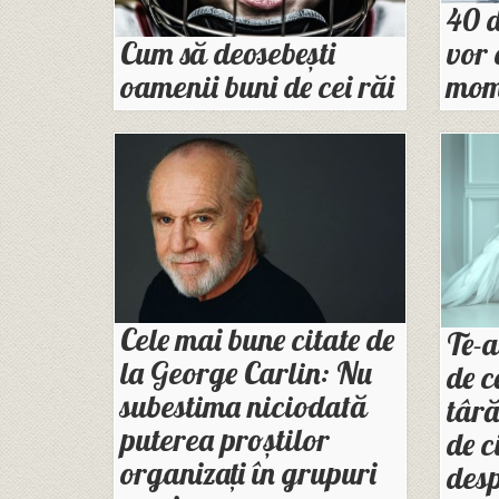
40 d
vor 
Cum să deosebești
mome
oamenii buni de cei răi
Cele mai bune citate de
Te-a
la George Carlin: Nu
de c
subestima niciodată
târă
puterea proştilor
de c
organizaţi în grupuri
desp