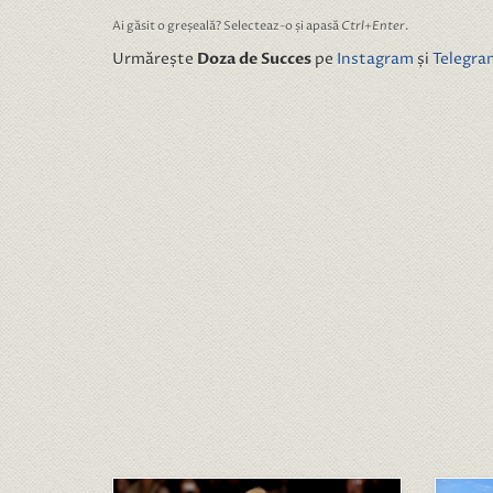
Ai găsit o greșeală? Selecteaz-o și apasă
Ctrl+Enter
.
Urmărește
Doza de Succes
pe
Instagram
și
Telegra