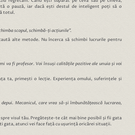
ziu regretăm. Când ești supărat pe ceva sau pe cineva,
stă o pauză, iar dacă ești destul de inteligent poți să o
ă totul.
schimba scopul, schimbă-ți acțiunile”.
caută alte metode. Nu încerca să schimbi lucrurile pentru
i va fi profesor. Voi însuși calitățile pozitive ale unuia și voi
ța ta, primești o lecție. Experiența omului, suferințele și
le depui. Mecanicul, care vrea să-și îmbunătățească lucrarea,
spre visul tău. Pregătește-te cât mai bine posibil și fii gata
i gata, atunci vei face față cu ușurință oricărei situații.