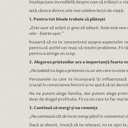
înțelepciune incredibilă despre cum să trăiești o viaț
Iată câteva dintre cele mai celebre lecții de viață:
1. Pentru tot binele trebuie să plătești
„Este ușor să urăști și greu să iubești. Asta este una d
rele – foarte ușor.”
Încearcă să nu te concentrezi asupra aspectelor nega
pentru că astfel vei reuși să rezolvi probleme. Fii
pentru a atinge un scop.
2. Alegerea prietenilor are o importanță foarte 
„Niciodată nu lega o prietenie cu un om care nu este 
Persoanele cu care te înconjoară îți influențează 
crucial în construirea fericirii și te ajută să iei deci
Nu ne putem alege familia, dar putem alege priete
doar de dragul profitului. Fii cu cei care te fac mai b
3. Continuă să mergi și nu renunța
„Nu contează cât de încet mergi până în momentul câ
Dacă ai obosit, învață să te relaxezi, nu te opri 