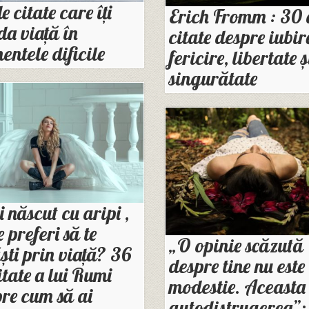
e citate care îți
Erich Fromm : 30 
da viață în
citate despre iubir
ntele dificile
fericire, libertate ș
singurătate
i născut cu aripi ,
e preferi să te
„O opinie scăzută
ști prin viață? 36
despre tine nu este
itate a lui Rumi
modestie. Aceasta 
re cum să ai
autodistrugerea”: