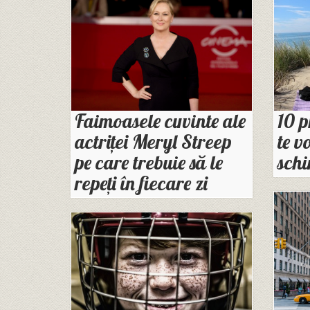
Faimoasele cuvinte ale
10 p
actriței Meryl Streep
te v
pe care trebuie să le
schi
repeți în fiecare zi