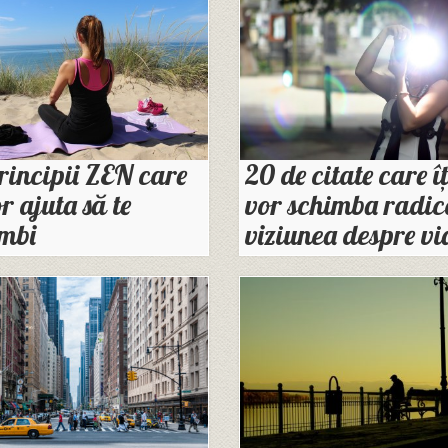
rincipii ZEN care
20 de citate care îț
or ajuta să te
vor schimba radic
mbi
viziunea despre vi