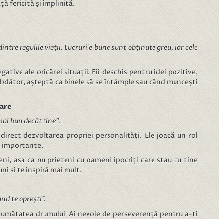
ă fericită și împlinită.
intre regulile vieții. Lucrurile bune sunt obținute greu, iar cele
tive ale oricărei situații. Fii deschis pentru idei pozitive,
 răbdător, așteptă ca binele să se întâmple sau când muncești
mare
mai bun decât tine”.
direct dezvoltarea propriei personalități. Ele joacă un rol
zii importante.
ni, asa ca nu prieteni cu oameni ipocriți care stau cu tine
uni și te inspiră mai mult.
nd te oprești”.
la jumătatea drumului. Ai nevoie de perseverență pentru a-ți