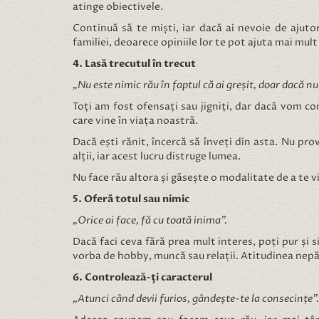
atinge obiectivele.
Continuă să te miști, iar dacă ai nevoie de ajutor
familiei, deoarece opiniile lor te pot ajuta mai mult
4. Lasă trecutul în trecut
„Nu este nimic rău în faptul că ai greșit, doar dacă nu
Toți am fost ofensați sau jigniți, dar dacă vom c
care vine în viața noastră.
Dacă ești rănit, încercă să înveți din asta. Nu pr
alții, iar acest lucru distruge lumea.
Nu face rău altora și găsește o modalitate de a te
5. Oferă totul sau nimic
„Orice ai face, fă cu toată inima”.
Dacă faci ceva fără prea mult interes, poți pur și s
vorba de hobby, muncă sau relații. Atitudinea nepăsă
6. Controlează-ți caracterul
„Atunci când devii furios, gândește-te la consecințe”