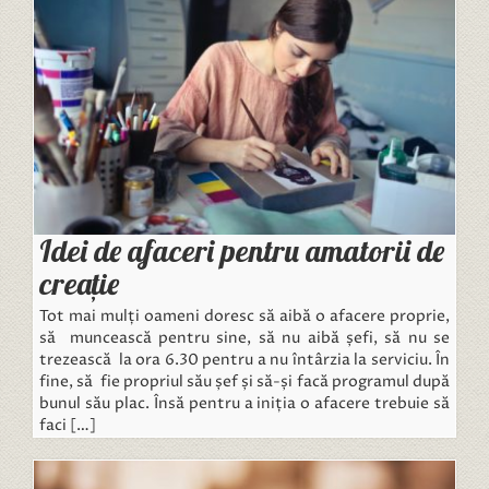
Idei de afaceri pentru amatorii de
creație
Tot mai mulți oameni doresc să aibă o afacere proprie,
să muncească pentru sine, să nu aibă șefi, să nu se
trezească la ora 6.30 pentru a nu întârzia la serviciu. În
fine, să fie propriul său șef și să-și facă programul după
bunul său plac. Însă pentru a iniția o afacere trebuie să
faci […]