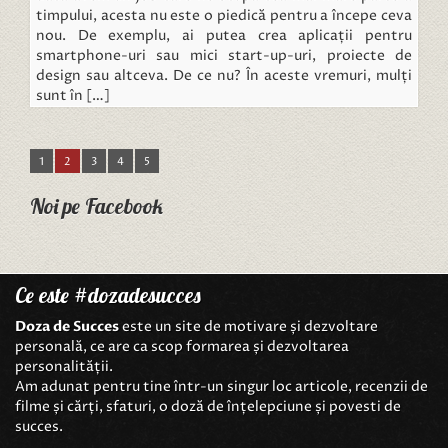
timpului, acesta nu este o piedică pentru a începe ceva
nou. De exemplu, ai putea crea aplicații pentru
smartphone-uri sau mici start-up-uri, proiecte de
design sau altceva. De ce nu? În aceste vremuri, mulți
sunt în […]
1
2
3
4
5
Noi pe Facebook
Ce este #dozadesucces
Doza de Succes
este un site de motivare și dezvoltare
personală, ce are ca scop formarea și dezvoltarea
personalității.
Am adunat pentru tine într-un singur loc articole, recenzii de
filme și cărți, sfaturi, o doză de înțelepciune și povesti de
succes.