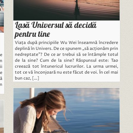
Lasă Universul să decidă
pentru tine
Viața după principiile Wu Wei înseamnă încredere
deplină în Univers. De ce spunem „să acționăm prin
nedreptate”? De ce ar trebui să se întâmple totul
e
de la sine? Cum de la sine? Răspunsul este: Tao
an
creează tot întunericul lucrurilor. La urma urmei,
ii
tot ce vă înconjoară nu este făcut de voi. În cel mai
le
bun caz, […]
să
un