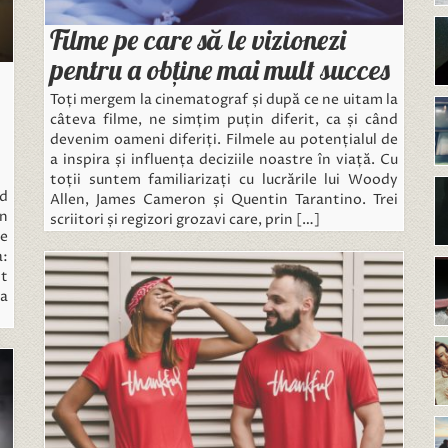
Filme pe care să le vizionezi
pentru a obţine mai mult succes
Toți mergem la cinematograf și după ce ne uitam la
câteva filme, ne simțim puțin diferit, ca și când
devenim oameni diferiți. Filmele au potențialul de
a inspira și influența deciziile noastre în viață. Cu
toții suntem familiarizați cu lucrările lui Woody
nd
Allen, James Cameron și Quentin Tarantino. Trei
un
scriitori și regizori grozavi care, prin […]
de
a:
ot
ea