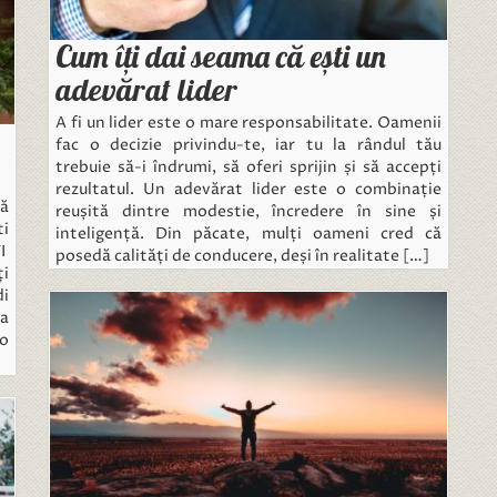
Cum îți dai seama că ești un
adevărat lider
A fi un lider este o mare responsabilitate. Oamenii
fac o decizie privindu-te, iar tu la rândul tău
trebuie să-i îndrumi, să oferi sprijin și să accepți
rezultatul. Un adevărat lider este o combinație
că
reușită dintre modestie, încredere în sine și
ti
inteligență. Din păcate, mulți oameni cred că
I
posedă calități de conducere, deși în realitate […]
ți
di
ea
-o