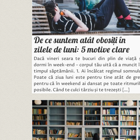
De ce suntem atât obosiți în
zilele de luni: 5 motive clare
Dacă vineri seara te bucuri din plin de viață 
dormi în week-end – corpul tău uită că a muncit 
timpul săptămânii. 1. Ai încălcat regimul somnul
Poate că ziua luni este pentru tine atât de gr
pentru că în weekend ai dansat pe toate ritmuri
posibile. Când te culci târziu și te trezești […]