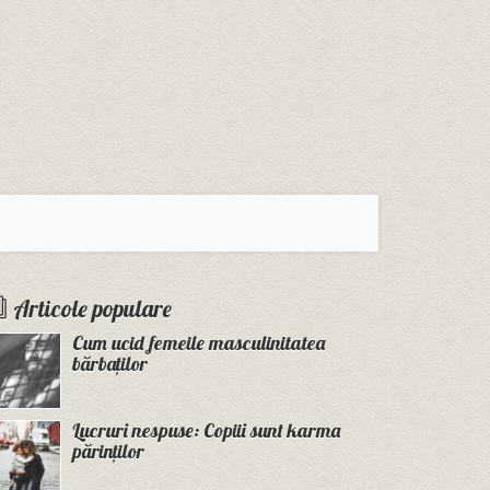
Articole populare
Cum ucid femeile masculinitatea
bărbaților
Lucruri nespuse: Copiii sunt karma
părinților