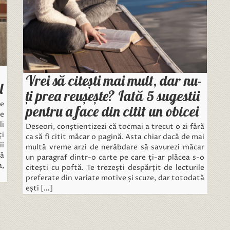
Vrei să citești mai mult, dar nu-
l
ți prea reușește? Iată 5 sugestii
le
pentru a face din citit un obicei
de
li
Deseori, conștientizezi că tocmai a trecut o zi fără
ți
ca să fi citit măcar o pagină. Asta chiar dacă de mai
ii
multă vreme arzi de nerăbdare să savurezi măcar
că
un paragraf dintr-o carte pe care ți-ar plăcea s-o
a,
citești cu poftă. Te trezești despărțit de lecturile
preferate din variate motive și scuze, dar totodată
ești […]