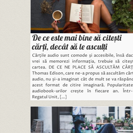
De ce este mai bine să citeşti
cărţi, decât să le asculţi
Cărţile audio sunt comode şi accesibile, însă da
vrei să memorezi informaţia, trebuie să citeş
cartea. DE CE NE PLACE SĂ ASCULTĂM CĂRŢ
Thomas Edison, care ne-a propus să ascultăm căr
audio, nu și-a imaginat cât de mult se va răspân
acest format de citire imaginară. Popularitat
audiobook-urilor crește în fiecare an. Într
Regatul Unit, […]