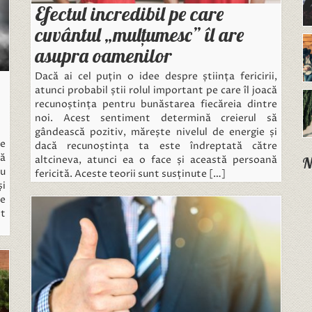
Efectul incredibil pe care
cuvântul „mulțumesc” îl are
asupra oamenilor
Dacă ai cel puțin o idee despre știința fericirii,
atunci probabil știi rolul important pe care îl joacă
recunoștința pentru bunăstarea fiecăreia dintre
noi. Acest sentiment determină creierul să
gândească pozitiv, mărește nivelul de energie și
le
dacă recunoștința ta este îndreptată către
că
altcineva, atunci ea o face și această persoană
N
ru
fericită. Aceste teorii sunt susținute […]
și
he
st