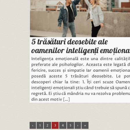
5 trăsături deosebite ale
oamenilor inteligenți emoționa
Inteligența emoțională este una dintre calități
preferate ale psihologilor. Aceasta este legată 
fericire, succes și simpatie Iar oamenii emoționa
posedă aceste 5 trăsături deosebite. Le po
descoperi chiar la tine: 1. Îți ceri scuze Oamen
inteligenți emoționali știu când trebuie să spună 
regretă. Ei știu că mândria nu va rezolva problem
din acest motiv […]
‹
1
2
3
4
5
›
»