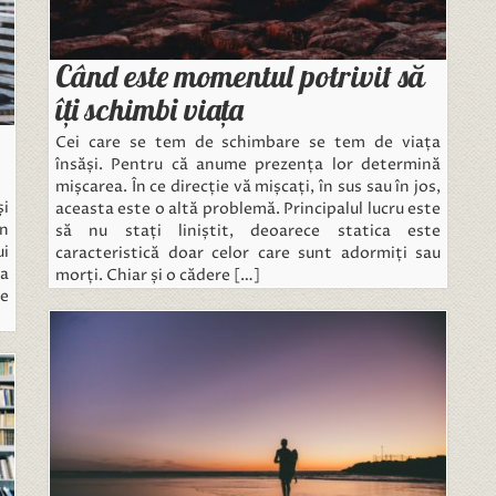
Când este momentul potrivit să
îți schimbi viața
Cei care se tem de schimbare se tem de viața
însăși. Pentru că anume prezența lor determină
mișcarea. În ce direcție vă mișcați, în sus sau în jos,
și
aceasta este o altă problemă. Principalul lucru este
în
să nu stați liniștit, deoarece statica este
ui
caracteristică doar celor care sunt adormiți sau
ea
morți. Chiar și o cădere […]
le