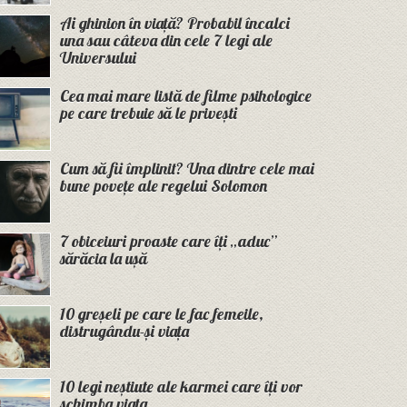
Ai ghinion în viață? Probabil încalci
una sau câteva din cele 7 legi ale
Universului
Cea mai mare listă de filme psihologice
pe care trebuie să le privești
Cum să fii împlinit? Una dintre cele mai
bune povețe ale regelui Solomon
7 obiceiuri proaste care îți „aduc”
sărăcia la ușă
10 greșeli pe care le fac femeile,
distrugându-și viața
10 legi neștiute ale karmei care îți vor
schimba viața