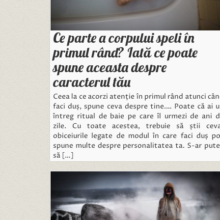
Ce parte a corpului speli în
primul rând? Iată ce poate
spune aceasta despre
caracterul tău
Ceea la ce acorzi atenție în primul rând atunci câ
faci duș, spune ceva despre tine.… Poate că ai 
întreg ritual de baie pe care îl urmezi de ani 
zile. Cu toate acestea, trebuie să știi cev
obiceiurile legate de modul în care faci duș p
spune multe despre personalitatea ta. S-ar put
să […]