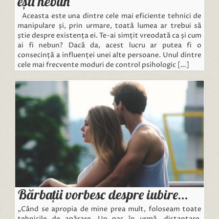
ești nebun
Aceasta este una dintre cele mai eficiente tehnici de
manipulare și, prin urmare, toată lumea ar trebui să
știe despre existența ei. Te-ai simțit vreodată ca și cum
ai fi nebun? Dacă da, acest lucru ar putea fi o
consecință a influenței unei alte persoane. Unul dintre
cele mai frecvente moduri de control psihologic […]
Bărbații vorbesc despre iubire…
„Când se apropia de mine prea mult, foloseam toate
tehnicile de apărare. Un pas în urmă, distanțare,