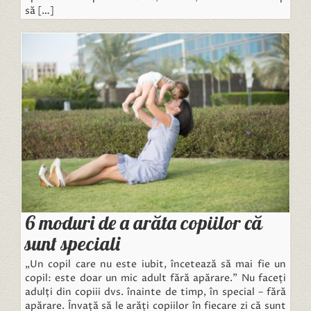
să […]
6 moduri de a arăta copiilor că
sunt speciali
„Un copil care nu este iubit, încetează să mai fie un
copil: este doar un mic adult fără apărare.” Nu faceți
adulți din copiii dvs. înainte de timp, în special – fără
apărare. Învață să le arăți copiilor în fiecare zi că sunt