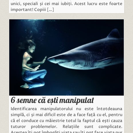
unici, speciali și cei mai iubiți. Acest lucru este foarte
important! Copiii […]
6 semne că ești manipulat
Identificarea manipulatorului nu este întotdeauna
simplă, ci și mai dificil este de a face față cu el, pentru
că el conduce cu măiestrie totul la faptul că ești cauza
tuturor problemelor. Relațiile sunt complicate.
Acestea îți pot îmbogăți viața sau îți pot face viața pur