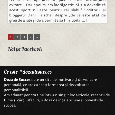
evitare… Dar apoi m-am îndrăgostit. Și s-a dovedit că
acest sport nu este pentru cei slabi.” Scriitorul și
bloggerul Dani Fleischer despre „de ce este atât de
greu de a iubi și de a permite să fim iubiți […]
1
2
3
›
»
Noi pe Facebook
Ce este #dozadesucces
Doza de Succes
este un site de motivare și dezvoltare
personală, ce are ca scop formarea și dezvoltarea
personalității.
Am adunat pentru tine într-un singur loc articole, recenzii de
filme și cărți, sfaturi, o doză de înțelepciune și povesti de
succes.