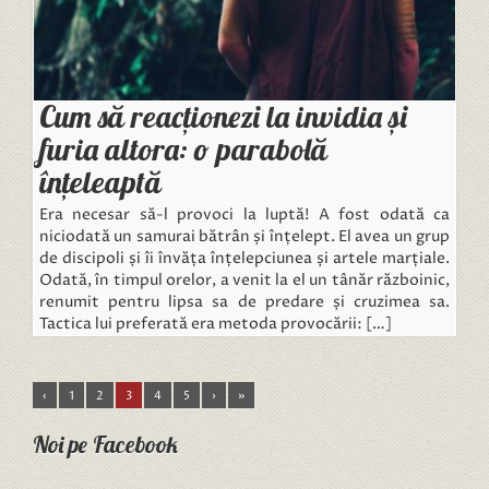
Cum să reacționezi la invidia și
furia altora: o parabolă
înțeleaptă
Era necesar să-l provoci la luptă! A fost odată ca
niciodată un samurai bătrân și înțelept. El avea un grup
de discipoli și îi învăța înțelepciunea și artele marțiale.
Odată, în timpul orelor, a venit la el un tânăr războinic,
renumit pentru lipsa sa de predare și cruzimea sa.
Tactica lui preferată era metoda provocării: […]
‹
1
2
3
4
5
›
»
Noi pe Facebook