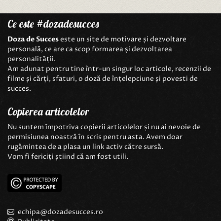
Ce este #dozadesucces
Doza de Succes
este un site de motivare și dezvoltare
personală, ce are ca scop formarea și dezvoltarea
personalității.
Am adunat pentru tine într-un singur loc articole, recenzii de
filme și cărți, sfaturi, o doză de înțelepciune și povesti de
succes.
Copierea articolelor
Nu suntem împotriva copierii articolelor și nu ai nevoie de
permisiunea noastră în scris pentru asta. Avem doar
rugămintea de a plasa un link activ către sursă.
Vom fi fericiți știind că am fost utili.
echipa@dozadesucces.ro