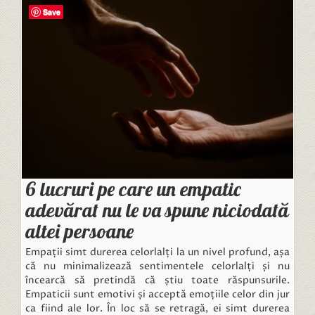
Save
6 lucruri pe care un empatic
adevărat nu le va spune niciodată
altei persoane
Empații simt durerea celorlalți la un nivel profund, așa
că nu minimalizează sentimentele celorlalți și nu
încearcă să pretindă că știu toate răspunsurile.
Empaticii sunt emotivi și acceptă emoțiile celor din jur
ca fiind ale lor. În loc să se retragă, ei simt durerea