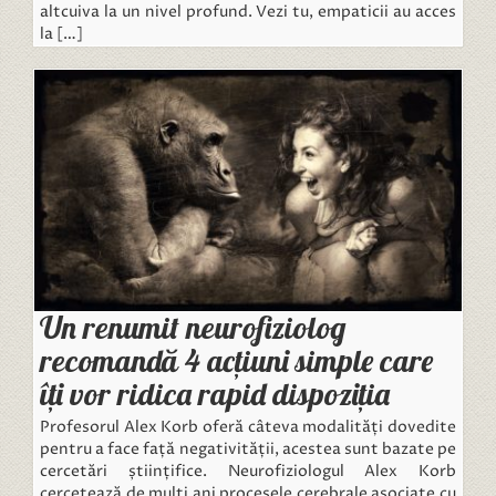
altcuiva la un nivel profund. Vezi tu, empaticii au acces
la […]
Un renumit neurofiziolog
recomandă 4 acțiuni simple care
îți vor ridica rapid dispoziția
Profesorul Alex Korb oferă câteva modalități dovedite
pentru a face față negativității, acestea sunt bazate pe
cercetări științifice. Neurofiziologul Alex Korb
cercetează de mulți ani procesele cerebrale asociate cu