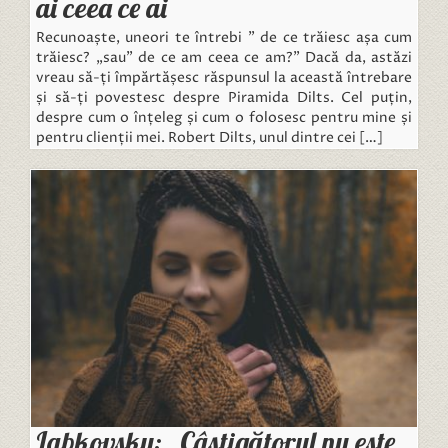
ai ceea ce ai
Recunoaște, uneori te întrebi ” de ce trăiesc așa cum
trăiesc? „sau” de ce am ceea ce am?” Dacă da, astăzi
vreau să-ți împărtășesc răspunsul la această întrebare
și să-ți povestesc despre Piramida Dilts. Cel puțin,
despre cum o înțeleg și cum o folosesc pentru mine și
pentru clienții mei. Robert Dilts, unul dintre cei […]
Labkovsky: „Câștigătorul nu este