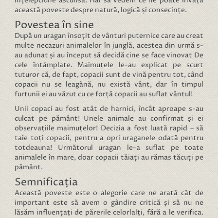
înțelepciune ascunsă. Hai să vedem ce ne poate învăța
această poveste despre natură, logică și consecințe.
Povestea în sine
După un uragan însoțit de vânturi puternice care au creat
multe necazuri animalelor în junglă, acestea din urmă s-
au adunat și au început să decidă cine se face vinovat De
cele întâmplate. Maimuțele le-au explicat pe scurt
tuturor că, de fapt, copacii sunt de vină pentru tot, când
copacii nu se leagănă, nu există vânt, dar în timpul
furtunii ei au văzut cu ce forță copacii au suflat vântul!
Unii copaci au fost atât de harnici, încât aproape s-au
culcat pe pământ! Unele animale au confirmat și ei
observațiile maimuțelor! Decizia a fost luată rapid – să
taie toți copacii, pentru a opri uraganele odată pentru
totdeauna! Următorul uragan le-a suflat pe toate
animalele în mare, doar copacii tăiați au rămas tăcuți pe
pământ.
Semnificația
Această poveste este o alegorie care ne arată cât de
important este să avem o gândire critică și să nu ne
lăsăm influențați de părerile celorlalți, fără a le verifica.