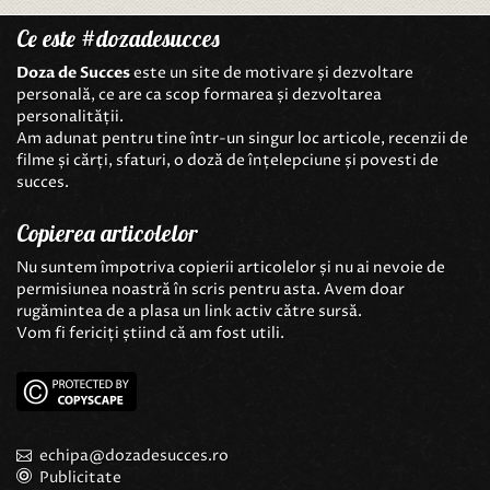
Ce este #dozadesucces
Doza de Succes
este un site de motivare și dezvoltare
personală, ce are ca scop formarea și dezvoltarea
personalității.
Am adunat pentru tine într-un singur loc articole, recenzii de
filme și cărți, sfaturi, o doză de înțelepciune și povesti de
succes.
Copierea articolelor
Nu suntem împotriva copierii articolelor și nu ai nevoie de
permisiunea noastră în scris pentru asta. Avem doar
rugămintea de a plasa un link activ către sursă.
Vom fi fericiți știind că am fost utili.
echipa@dozadesucces.ro
Publicitate