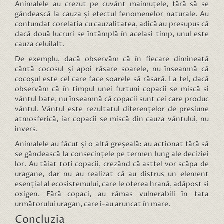
Animalele au crezut pe cuvânt maimuțele, fără să se
gândească la cauza și efectul fenomenelor naturale. Au
confundat corelația cu cauzalitatea, adică au presupus că
dacă două lucruri se întâmplă în același timp, unul este
cauza celuilalt.
De exemplu, dacă observăm că în fiecare dimineață
cântă cocoșul și apoi răsare soarele, nu înseamnă că
cocoșul este cel care face soarele să răsară. La fel, dacă
observăm că în timpul unei furtuni copacii se mișcă și
vântul bate, nu înseamnă că copacii sunt cei care produc
vântul. Vântul este rezultatul diferențelor de presiune
atmosferică, iar copacii se mișcă din cauza vântului, nu
invers.
Animalele au făcut și o altă greșeală: au acționat fără să
se gândească la consecințele pe termen lung ale deciziei
lor. Au tăiat toți copacii, crezând că astfel vor scăpa de
uragane, dar nu au realizat că au distrus un element
esențial al ecosistemului, care le oferea hrană, adăpost și
oxigen. Fără copaci, au rămas vulnerabili în fața
următorului uragan, care i-au aruncat în mare.
Concluzia