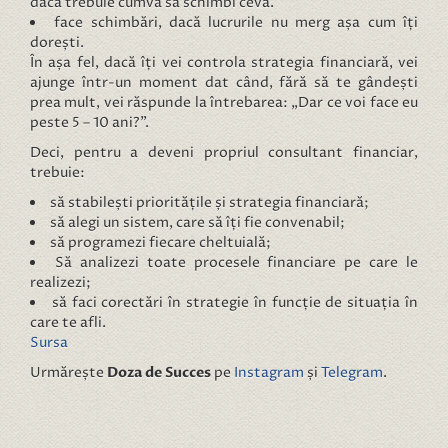
dacă trebuie cumva să schimbi ceva.
face schimbări, dacă lucrurile nu merg așa cum îți
dorești.
În așa fel, dacă îți vei controla strategia financiară, vei
ajunge într-un moment dat când, fără să te gândești
prea mult, vei răspunde la întrebarea: „Dar ce voi face eu
peste 5 – 10 ani?”.
Deci, pentru a deveni propriul consultant financiar,
trebuie:
să stabilești prioritățile și strategia financiară;
să alegi un sistem, care să îți fie convenabil;
să programezi fiecare cheltuială;
Să analizezi toate procesele financiare pe care le
realizezi;
să faci corectări în strategie în funcție de situația în
care te afli.
Sursa
Urmărește
Doza de Succes
pe
Instagram
și
Telegram
.