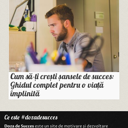
Cum să-ți crești șansele de succes:
Ghidul complet pentru o viață
împlinită
Ce este #dozadesucces
Doza de Succes
este un site de motivare și dezvoltare