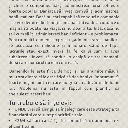
și chiar o companie. Să-ți administrezi furia tot este
foarte popular. Dar iată să înveți cum să îți administrezi
banii, mai rar. Dacă nu ești capabil să conduci o companie
– te vor demite din funcție, incapacitatea de a conduce o
mașină îți poate lua viața, și nu doar a ta. Însă, dacă nu
știi cum să îți administrezi banii eficient – e problema ta.
Pentru mulți oameni, expresia „administrarea banilor”
se asociază cu milioane și milionari. Când de fapt,
lucrurile stau exact invers, la fel ca și cum ai avea
subalterni: înveți să conduci o echipă de trei oameni,
după care numărul nu mai contează.
Oamenilor le este frică de hoți și iau anumite măsuri,
multora dintre ei le este frică să dea bani cu împrumut. Și
foarte puțini sunt cei care au grijă cu adevărat de banii
lor. Problema nu este în faptul cum planifici să
cheltuiești acești bani.
Tu trebuie să înțelegi:
UNDE vrei să ajungi, să înțelegi care este strategia ta
financiară și care sunt prioritățile tale.
CUM să faci ca să îți fie comod să îți administrezi
eficient banii.