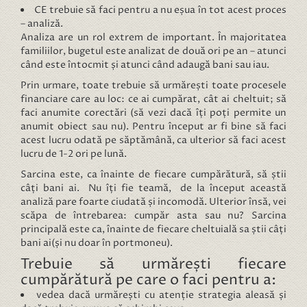
CE trebuie să faci pentru a nu eșua în tot acest proces
– analiză.
Analiza are un rol extrem de important. În majoritatea
familiilor, bugetul este analizat de două ori pe an – atunci
când este întocmit și atunci când adaugă bani sau iau.
Prin urmare, toate trebuie să urmărești toate procesele
financiare care au loc: ce ai cumpărat, cât ai cheltuit; să
faci anumite corectări (să vezi dacă îți poți permite un
anumit obiect sau nu). Pentru început ar fi bine să faci
acest lucru odată pe săptămână, ca ulterior să faci acest
lucru de 1-2 ori pe lună.
Sarcina este, ca înainte de fiecare cumpărătură, să știi
câți bani ai. Nu îți fie teamă, de la început această
analiză pare foarte ciudată și incomodă. Ulterior însă, vei
scăpa de întrebarea: cumpăr asta sau nu? Sarcina
principală este ca, înainte de fiecare cheltuială sa știi câți
bani ai(și nu doar în portmoneu).
Trebuie să urmărești fiecare
cumpărătură pe care o faci pentru a:
vedea dacă urmărești cu atenție strategia aleasă și