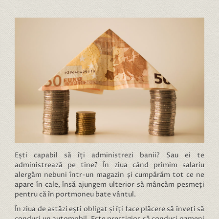
Ești capabil să îți administrezi banii? Sau ei te
administrează pe tine? În ziua când primim salariu
alergăm nebuni într-un magazin și cumpărăm tot ce ne
apare în cale, însă ajungem ulterior să mâncăm pesmeți
pentru că în portmoneu bate vântul.
În ziua de astăzi ești obligat și îți face plăcere să înveți să
conduci un automobil. Este prestigios să conduci oameni