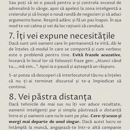
Sau poți să iei o pauză pentru a-și controla excesul de
adrenalină în sânge, apoi să apelezi la zona inteligentă a
creierului și să începi o nouă rundă de negocieri și să aduci
argumente bune. Respiră adânc și fă un pas înapoi. În așa
mod te vei calma și vei da loc rațiunii să conducă.
7. Îți vei expune necesitățile
Dacă sunt unii oameni care în permanență te irită, dă-le
de înțeles că modul în care se comportă și cum vorbesc
este o problemă pentru tine.
Evită frazele acuzative
,
încearcă în locul lor să folosești fraze gen: „Atunci când
tu…, mă sim…”. Apoi ia o pauză și așteaptă un răspuns.
S-ar putea să descoperi că interlocutorul tău nu a înțeles
că nu ți-ai terminat discursul și te-a împiedicat să
continui.
8. Vei păstra distanța
Dacă tehnicile de mai sus nu îți vor aduce rezultate,
oamenii inteligenți pur și simplu păstrează o distanță
între ei și oamenii care nu le sunt pe plac.
Cere-ți scuze și
mergi mai departe de unul singur.
Dacă acest lucru se
întâmplă la muncă, angajează-te într-o altă companie