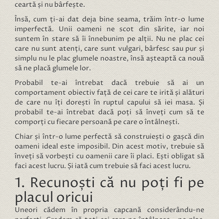
ceartă și nu bârfește.
Însă, cum ți-ai dat deja bine seama, trăim într-o lume
imperfectă. Unii oameni ne scot din sărite, iar noi
suntem în stare să îi înnebunim pe alții. Nu ne plac cei
care nu sunt atenți, care sunt vulgari, bârfesc sau pur și
simplu nu le plac glumele noastre, însă așteaptă ca nouă
să ne placă glumele lor.
Probabil te-ai întrebat dacă trebuie să ai un
comportament obiectiv față de cei care te irită și alături
de care nu îți dorești în ruptul capului să iei masa. Și
probabil te-ai întrebat dacă poți să înveți cum să te
comporți cu fiecare persoană pe care o întâlnești.
Chiar și într-o lume perfectă să construiești o gașcă din
oameni ideal este imposibil. Din acest motiv, trebuie să
înveți să vorbești cu oamenii care îi placi. Ești obligat să
faci acest lucru. Și iată cum trebuie să faci acest lucru.
1. Recunoști că nu poți fi pe
placul oricui
Uneori cădem în propria capcană considerându-ne