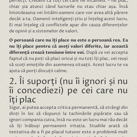
perfecți. Credem că toți cei care ne întâlnesc – ne plac,
chiar șia atunci când lucrurile nu stau chiar așa. Însă
întotdeauna vei întâlni oameni care vor avea altă părere
decât a ta. Oamenii inteligenți știu și înțeleg acest lucru.
Ei mai înțeleg că conflictele apar din cauza diferențelor
de opinii și a sistemelor de valori.
O persoană care nu îți place nu este o persoană rea. Ea
nu îți place pentru că aveți valori diferite, iar această
diferență crează tensiune între voi.
După ce vei accepta
faptul că nu poți să placi oricui și nu toți îți plac, vei reuși
să scoți emoțiile din asemenea situații. Acest lucru te va
ajuta să porți discuții calme.
2. Îi suporți (nu îi ignori și nu
îi concediezi) pe cei care nu
îți plac
Sigur, ai putea accepta critica permanentă, să strângi din
dinți în loc să răspunzi la tachinările pipărate sau să
ignori compania cuiva, însă nu este un lucru mai rău decât
să îți înăbuși permanent iritația. Studiile arată că
tentativa de a fi pe placul tuturor este o problemă mult