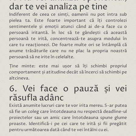
dar te vei analiza pe tine
Indiferent de ceea ce simți, oamenii nu pot intra sub
pielea ta. Este foarte important că îți controlezi
sentimentele și emoții atunci când ai de-a face cu o
persoană iritantă. În loc să te gândești că această
persoană te irită, concentrează-te asupra modului în
care tu reacționezi. De foarte multe ori se întâmplă că
anume trăsăturile care nu ne plac la propria noastră
persoană să ne irite în celelalte.
Ține minte: este mai ușor să îți schimbi propriul
comportament și atitudine decât să încerci să schimbi pe
altcineva.
6. Vei face o pauză și vei
răsufla adânc
Există anumite lucruri care te vor irita mereu. S-ar putea
să fie un coleg care întotdeauna nu respectă deadline-ul
proiectelor sau un amic care întotdeauna spune glume
proaste. Identifică-i pe cei care te irită și fii pregătit
pentru următoarea dată când te vei întâlni cu ei.