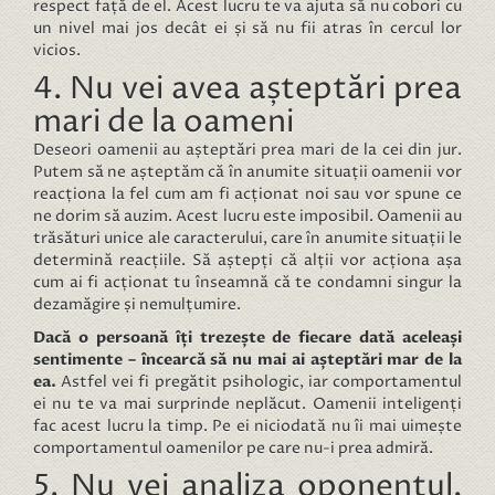
respect față de el. Acest lucru te va ajuta să nu cobori cu
un nivel mai jos decât ei și să nu fii atras în cercul lor
vicios.
4. Nu vei avea așteptări prea
mari de la oameni
Deseori oamenii au așteptări prea mari de la cei din jur.
Putem să ne așteptăm că în anumite situații oamenii vor
reacționa la fel cum am fi acționat noi sau vor spune ce
ne dorim să auzim. Acest lucru este imposibil. Oamenii au
trăsături unice ale caracterului, care în anumite situații le
determină reacțiile. Să aștepți că alții vor acționa așa
cum ai fi acționat tu înseamnă că te condamni singur la
dezamăgire și nemulțumire.
Dacă o persoană îți trezește de fiecare dată aceleași
sentimente – încearcă să nu mai ai așteptări mar de la
ea.
Astfel vei fi pregătit psihologic, iar comportamentul
ei nu te va mai surprinde neplăcut. Oamenii inteligenți
fac acest lucru la timp. Pe ei niciodată nu îi mai uimește
comportamentul oamenilor pe care nu-i prea admiră.
5. Nu vei analiza oponentul,