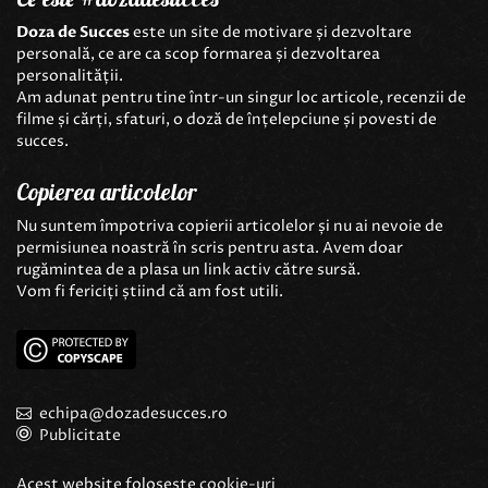
Doza de Succes
este un site de motivare și dezvoltare
personală, ce are ca scop formarea și dezvoltarea
personalității.
Am adunat pentru tine într-un singur loc articole, recenzii de
filme și cărți, sfaturi, o doză de înțelepciune și povesti de
succes.
Copierea articolelor
Nu suntem împotriva copierii articolelor și nu ai nevoie de
permisiunea noastră în scris pentru asta. Avem doar
rugămintea de a plasa un link activ către sursă.
Vom fi fericiți știind că am fost utili.
echipa@dozadesucces.ro
Publicitate
Acest website folosește
cookie-uri