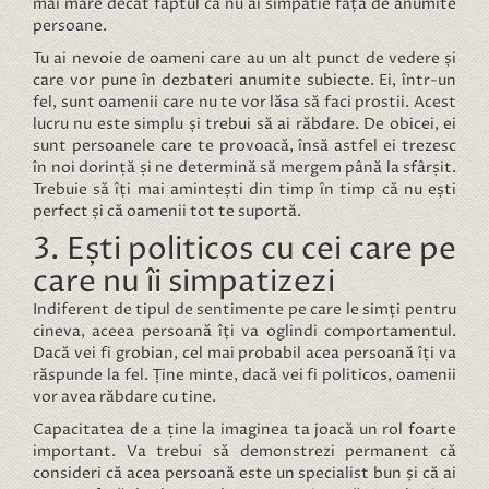
mai mare decât faptul că nu ai simpatie față de anumite
persoane.
Tu ai nevoie de oameni care au un alt punct de vedere și
care vor pune în dezbateri anumite subiecte. Ei, într-un
fel, sunt oamenii care nu te vor lăsa să faci prostii. Acest
lucru nu este simplu și trebui să ai răbdare. De obicei, ei
sunt persoanele care te provoacă, însă astfel ei trezesc
în noi dorință și ne determină să mergem până la sfârșit.
Trebuie să îți mai amintești din timp în timp că nu ești
perfect și că oamenii tot te suportă.
3. Ești politicos cu cei care pe
care nu îi simpatizezi
Indiferent de tipul de sentimente pe care le simți pentru
cineva, aceea persoană îți va oglindi comportamentul.
Dacă vei fi grobian, cel mai probabil acea persoană îți va
răspunde la fel. Ține minte, dacă vei fi politicos, oamenii
vor avea răbdare cu tine.
Capacitatea de a ține la imaginea ta joacă un rol foarte
important. Va trebui să demonstrezi permanent că
consideri că acea persoană este un specialist bun și că ai