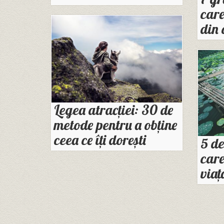
care
din 
Legea atracției: 30 de
metode pentru a obține
ceea ce îți dorești
5 de
care
viaţ