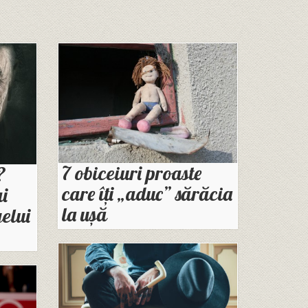
7 obiceiuri proaste
?
care îți „aduc” sărăcia
i
la ușă
gelui