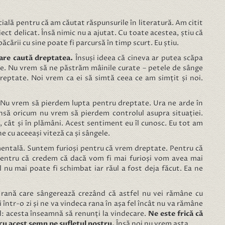
cială pentru că am căutat răspunsurile în literatură. Am citit
ect delicat. Însă nimic nu a ajutat. Cu toate acestea, știu că
cării cu sine poate fi parcursă în timp scurt. Eu știu.
care caută dreptatea.
Însuși ideea că cineva ar putea scăpa
re. Nu vrem să ne păstrăm mâinile curate – petele de sânge
dreptate. Noi vrem ca ei să simtă ceea ce am simțit și noi.
Nu vrem să pierdem lupta pentru dreptate. Ura ne arde în
 însă oricum nu vrem să pierdem controlul asupra situației.
r, cât și în plămâni. Acest sentiment eu îl cunosc. Eu tot am
ne cu aceeași viteză ca și sângele.
umentală. Suntem furioși pentru că vrem dreptate. Pentru că
entru că credem că dacă vom fi mai furioși vom avea mai
l nu mai poate fi schimbat iar răul a fost deja făcut. Ea ne
 o rană care sângerează crezând că astfel nu vei rămâne cu
 într-o zi și ne va vindeca rana în așa fel încât nu va rămâne
l: acesta înseamnă să renunți la vindecare.
Ne este frică că
m cu acest semn pe sufletul nostru.
Însă noi nu vrem asta.