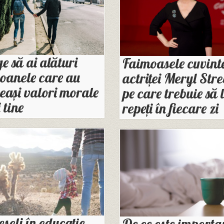
e să ai alături
Faimoasele cuvinte
oanele care au
actriței Meryl Str
eași valori morale
pe care trebuie să 
 tine
repeți în fiecare zi
eșeli în educație
De ce este importa