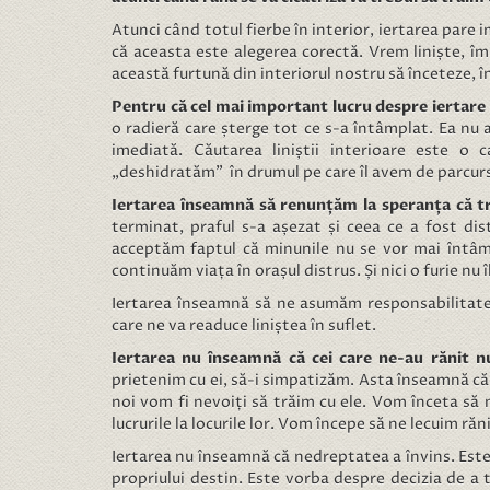
Atunci când totul fierbe în interior, iertarea pare
că aceasta este alegerea corectă. Vrem liniște, îm
această furtună din interiorul nostru să înceteze, 
Pentru că cel mai important lucru despre iertare 
o radieră care șterge tot ce s-a întâmplat. Ea nu 
imediată. Căutarea liniștii interioare este o
„deshidratăm” în drumul pe care îl avem de parcur
Iertarea înseamnă să renunțăm la speranța că tr
terminat, praful s-a așezat și ceea ce a fost di
acceptăm faptul că minunile nu se vor mai întâmp
continuăm viața în orașul distrus. Și nici o furie nu 
Iertarea înseamnă să ne asumăm responsabilitatea
care ne va readuce liniștea în suflet.
Iertarea nu înseamnă că cei care ne-au rănit n
prietenim cu ei, să-i simpatizăm. Asta înseamnă că 
noi vom fi nevoiți să trăim cu ele. Vom înceta să
lucrurile la locurile lor. Vom începe să ne lecuim răni
Iertarea nu înseamnă că nedreptatea a învins. Este
propriului destin. Este vorba despre decizia de a te