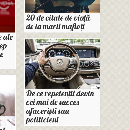
20 de citate de viață
de la marii mafioți
 ale
eep
le
De ce repetenții devin
cei mai de succes
afaceriști sau
politicieni
nt