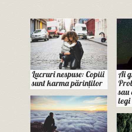
Lucruri nespuse: Copiii
Ai g
sunt karma părinților
Prob
sau 
legi