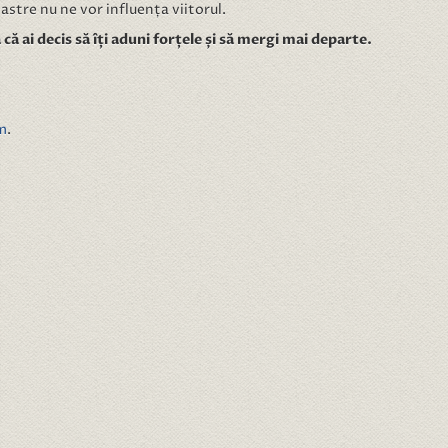
astre nu ne vor influența viitorul.
ă ai decis să îți aduni forțele și să mergi mai departe.
m
.