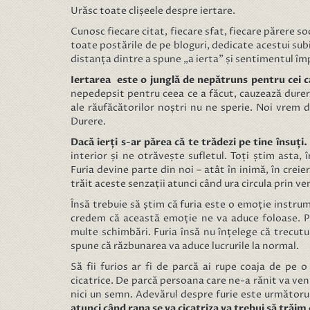
Urăsc toate clișeele despre iertare.
Cunosc fiecare citat, fiecare sfat, fiecare părere so
toate postările de pe bloguri, dedicate acestui subi
distanța dintre a spune „a ierta” și sentimentul împă
Iertarea este o junglă de nepătruns pentru cei 
nepedepsit pentru ceea ce a făcut, cauzează dure
ale răufăcătorilor noștri nu ne sperie. Noi vrem 
Durere.
Dacă ierți s-ar părea că te trădezi pe tine însuți.
interior și ne otrăvește sufletul. Toți știm asta,
Furia devine parte din noi – atât în inimă, în creie
trăit aceste senzații atunci când ura circula prin ve
Însă trebuie să știm că furia este o emoție instr
credem că această emoție ne va aduce foloase. P
multe schimbări. Furia însă nu înțelege că trecutu
spune că răzbunarea va aduce lucrurile la normal.
Să fii furios ar fi de parcă ai rupe coaja de pe
cicatrice. De parcă persoana care ne-a rănit va veni
nici un semn. Adevărul despre furie este următoru
atunci când rana se va cicatriza va trebui să trăi