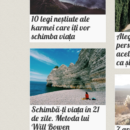
10 legi neștiute ale
karmei care îți vor
schimba viața
Aleg
pers
acel
ca și
Schimbă-ți viața în 21
de zile. Metoda lui
Will Bowen
7 gr