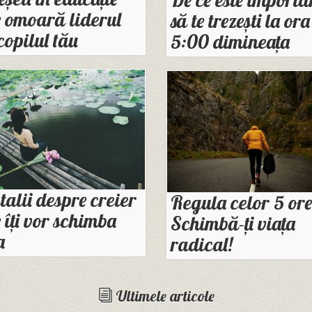
 omoară liderul
să te trezești la ora
copilul tău
5:00 dimineața
talii despre creier
Regula celor 5 ore
 îţi vor schimba
Schimbă-ți viața
a
radical!
Ultimele articole