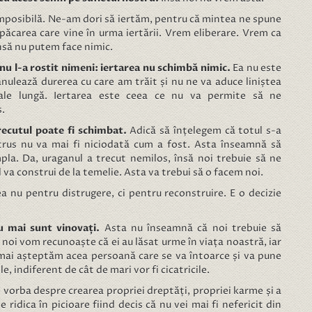
 imposibilă. Ne-am dori să iertăm, pentru că mintea ne spune
păcarea care vine în urma iertării. Vrem eliberare. Vrem ca
însă nu putem face nimic.
nu l-a rostit nimeni: iertarea nu schimbă nimic.
Ea nu este
anulează durerea cu care am trăit și nu ne va aduce liniștea
 cale lungă. Iertarea este ceea ce nu va permite să ne
s.
ecutul poate fi schimbat.
Adică să înțelegem că totul s-a
strus nu va mai fi niciodată cum a fost. Asta înseamnă să
la. Da, uraganul a trecut nemilos, însă noi trebuie să ne
îl va construi de la temelie. Asta va trebui să o facem noi.
 nu pentru distrugere, ci pentru reconstruire. E o decizie
u mai sunt vinovați.
Asta nu înseamnă că noi trebuie să
noi vom recunoaște că ei au lăsat urme în viața noastră, iar
 mai așteptăm acea persoană care se va întoarce și va pune
le, indiferent de cât de mari vor fi cicatricile.
 vorba despre crearea propriei dreptăți, propriei karme și a
 ridica în picioare fiind decis că nu vei mai fi nefericit din