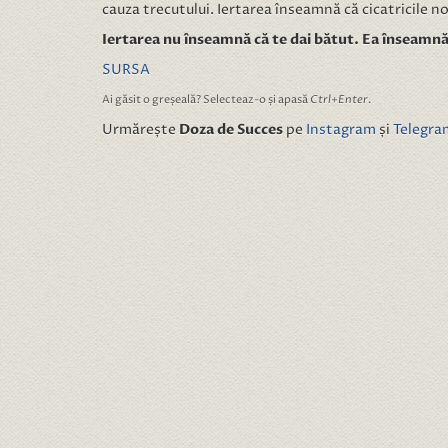
cauza trecutului. Iertarea înseamnă că cicatricile no
Iertarea nu înseamnă că te dai bătut. Ea înseamnă c
SURSA
Ai găsit o greșeală? Selecteaz-o și apasă
Ctrl+Enter
.
Urmărește
Doza de Succes
pe
Instagram
și
Telegra