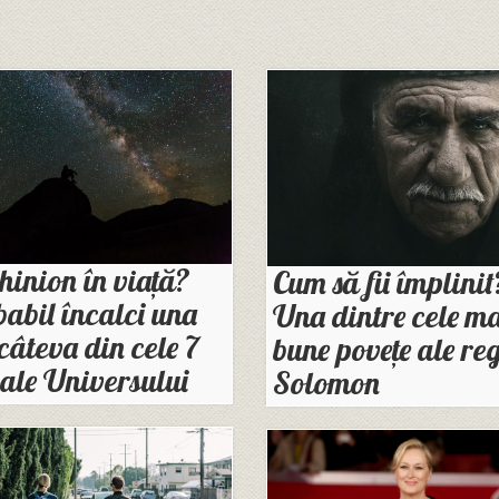
hinion în viață?
Cum să fii împlinit
abil încalci una
Una dintre cele ma
câteva din cele 7
bune povețe ale re
 ale Universului
Solomon