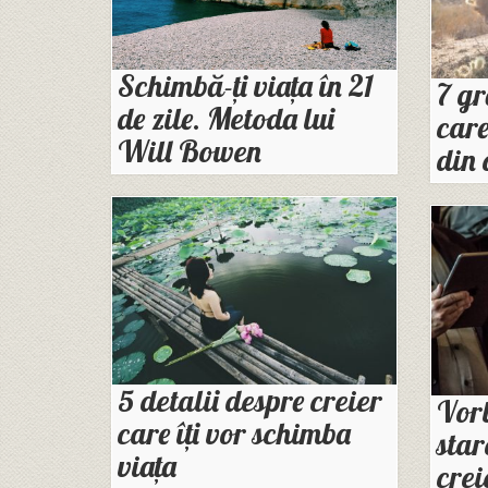
Schimbă-ți viața în 21
7 gr
de zile. Metoda lui
care
Will Bowen
din 
5 detalii despre creier
Vor
care îţi vor schimba
star
viaţa
crei