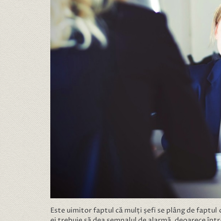
Este uimitor faptul că mulți șefi se plâng de faptul 
ei trebuie să dea semnalul de alarmă, deoarece într