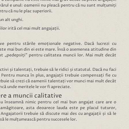
rul e unul: oamenii nu pleacă pentru că nu sunt mulțumiți
ru că nu le plac superiorii.
un alt unghi.
ilor irită cel mai mult angajații.
ve pentru stările emoționale negative. Dacă lucrezi cu
este mai bun din ei este mare. Însă o asemenea atitudine din
unt „pedepsiți” pentru calitatea muncii lor. Mai mult decât
vi și talentați, trebuie să le ridici și statutul. Dacă nu faci
ca. Pentru munca în plus, angajații trebuie compensați fie cu
ebuie să crezi că oamenii talentați vor munci mai mult decât
uncă unde meritele le vor fi apreciate.
re a muncii calitative
nu înseamnă nimic pentru cel mai bun angajat care are o
 amăgitoare, asta deoarece lauda este pe placul tuturor,
 Angajatorii trebuie să discute mai des cu angajații și să le
i să le mulțumească pentru succesele lor.