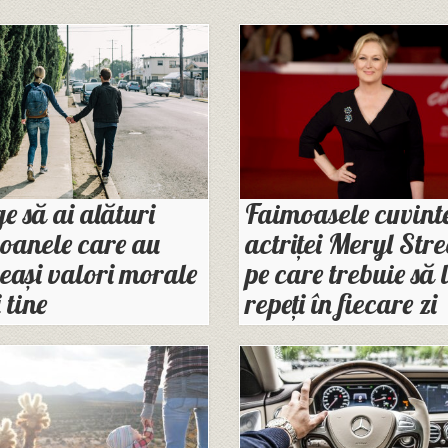
e să ai alături
Faimoasele cuvinte
oanele care au
actriței Meryl Str
eași valori morale
pe care trebuie să 
 tine
repeți în fiecare zi