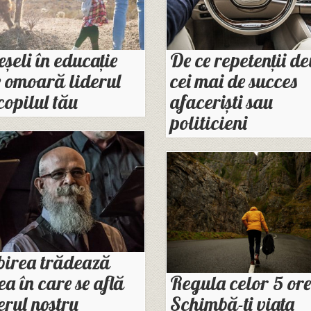
eșeli în educație
De ce repetenții de
 omoară liderul
cei mai de succes
copilul tău
afaceriști sau
politicieni
birea trădează
ea în care se află
Regula celor 5 ore
erul nostru
Schimbă-ți viața