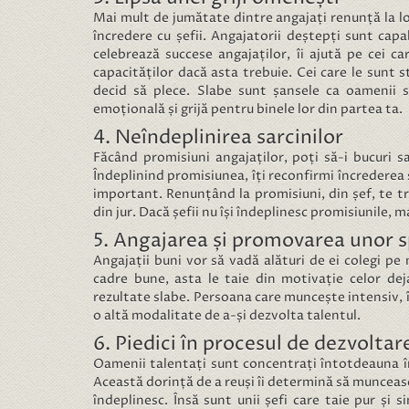
Mai mult de jumătate dintre angajați renunță la l
încredere cu șefii. Angajatorii deștepți sunt capa
celebrează succese angajaților, îi ajută pe cei care
capacităților dacă asta trebuie. Cei care le sunt 
decid să plece. Slabe sunt șansele ca oamenii 
emoțională și grijă pentru binele lor din partea ta.
4. Neîndeplinirea sarcinilor
Făcând promisiuni angajaților, poți să-i bucuri 
Îndeplinind promisiunea, îți reconfirmi încrederea ș
important. Renunțând la promisiuni, din șef, te t
din jur. Dacă șefii nu își îndeplinesc promisiunile, 
5. Angajarea și promovarea unor sp
Angajații buni vor să vadă alături de ei colegi p
cadre bune, asta le taie din motivație celor dej
rezultate slabe. Persoana care muncește intensiv, 
o altă modalitate de a-și dezvolta talentul.
6. Piedici în procesul de dezvoltar
Oamenii talentați sunt concentrați întotdeauna în 
Această dorință de a reuși îi determină să munceasc
îndeplinesc. Însă sunt unii șefi care taie pur și s