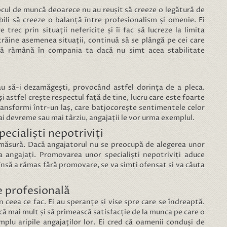
ocul de muncă deoarece nu au reușit să creeze o legătură de
bili să creeze o balanță între profesionalism și omenie. Ei
 trec prin situații nefericite și îi fac să lucreze la limita
străine asemenea situații, continuă să se plângă pe cei care
să rămână în compania ta dacă nu simt acea stabilitate
sau să-i dezamăgești, provocând astfel dorința de a pleca.
i astfel crește respectul față de tine, lucru care este foarte
ransformi într-un laș, care batjocorește sentimentele celor
mai devreme sau mai târziu, angajații le vor urma exemplul.
ecialiști nepotriviți
e măsură. Dacă angajatorul nu se preocupă de alegerea unor
a angajați. Promovarea unor specialiști nepotriviți aduce
însă a rămas fără promovare, se va simți ofensat și va căuta
e profesională
ceea ce fac. Ei au speranțe și vise spre care se îndreaptă.
ă mai mult și să primească satisfacție de la munca pe care o
implu aripile angajaților lor. Ei cred că oamenii conduși de