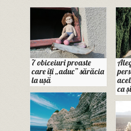
7 obiceiuri proaste
Aleg
care îți „aduc” sărăcia
pers
la ușă
acel
ca și