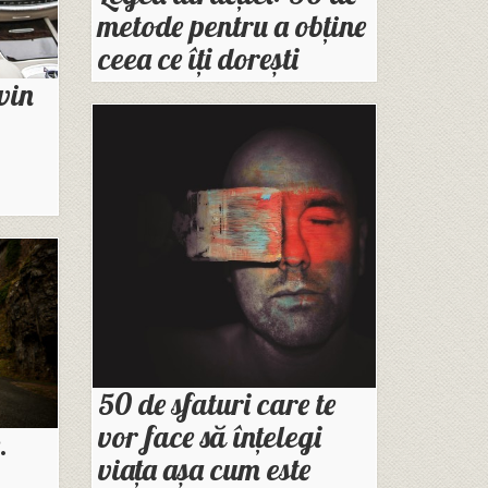
metode pentru a obține
ceea ce îți dorești
vin
50 de sfaturi care te
vor face să înțelegi
.
viața așa cum este