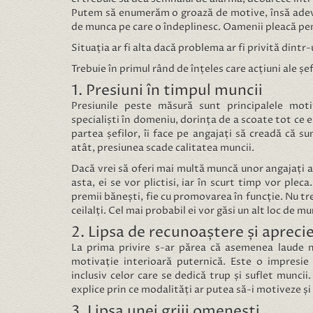
Putem să enumerăm o groază de motive, însă adevă
de munca pe care o îndeplinesc. Oamenii pleacă pent
Situația ar fi alta dacă problema ar fi privită dintr-
Trebuie în primul rând de înțeles care acțiuni ale șef
1. Presiuni în timpul muncii
Presiunile peste măsură sunt principalele moti
specialiști în domeniu, dorința de a scoate tot ce 
partea șefilor, îi face pe angajați să creadă că s
atât, presiunea scade calitatea muncii.
Dacă vrei să oferi mai multă muncă unor angajați acti
asta, ei se vor plictisi, iar în scurt timp vor ple
premii bănești, fie cu promovarea în funcție. Nu tr
ceilalți. Cel mai probabil ei vor găsi un alt loc de m
2. Lipsa de recunoaștere și aprecie
La prima privire s-ar părea că asemenea laude 
motivație interioară puternică. Este o impresie
inclusiv celor care se dedică trup și suflet muncii.
explice prin ce modalități ar putea să-i motiveze ș
3. Lipsa unei griji omenești