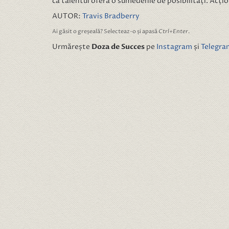
că talentul oferă o sumedenie de posibilități. Acțio
AUTOR:
Travis Bradberry
Ai găsit o greșeală? Selecteaz-o și apasă
Ctrl+Enter
.
Urmărește
Doza de Succes
pe
Instagram
și
Telegra