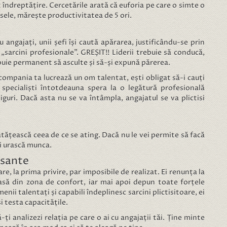
 îndreptățire. Cercetările arată că euforia pe care o simte o
sele, mărește productivitatea de 5 ori.
angajați, unii șefi își caută apărarea, justificându-se prin
 „sarcini profesionale”. GREȘIT!! Liderii trebuie să conducă,
ebuie permanent să asculte și să-și expună părerea.
compania ta lucrează un om talentat, ești obligat să-i cauți
pecialiști întotdeauna spera la o legătură profesională
asiguri. Dacă asta nu se va întâmpla, angajatul se va plictisi
tățească ceea de ce se ating. Dacă nu le vei permite să facă
și urască munca.
esante
are, la prima privire, par imposibile de realizat. Ei renunța la
iasă din zona de confort, iar mai apoi depun toate forțele
ii talentați și capabili îndeplinesc sarcini plictisitoare, ei
i testa capacitățile.
ți analizezi relația pe care o ai cu angajații tăi. Ține minte