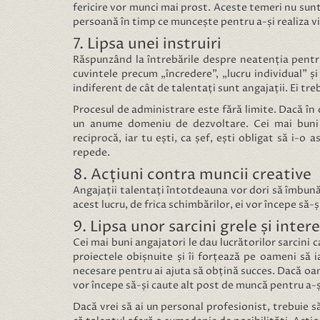
fericire vor munci mai prost. Aceste temeri nu sunt
persoană în timp ce muncește pentru a-și realiza vi
7. Lipsa unei instruiri
Răspunzând la întrebările despre neatenția pentru 
cuvintele precum „încredere”, „lucru individual” și
indiferent de cât de talentați sunt angajații. Ei tr
Procesul de administrare este fără limite. Dacă în 
un anume domeniu de dezvoltare. Cei mai buni s
reciprocă, iar tu ești, ca șef, ești obligat să i-o 
repede.
8. Acțiuni contra muncii creative
Angajații talentați întotdeauna vor dori să îmbună
acest lucru, de frica schimbărilor, ei vor începe să-
9. Lipsa unor sarcini grele și inter
Cei mai buni angajatori le dau lucrătorilor sarcini c
proiectele obișnuite și îi forțează pe oameni să 
necesare pentru ai ajuta să obțină succes. Dacă oamen
vor începe să-și caute alt post de muncă pentru a-ș
Dacă vrei să ai un personal profesionist, trebuie să-