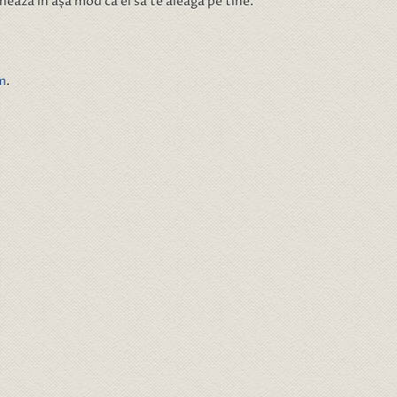
nează în așa mod ca ei să te aleagă pe tine.
m
.