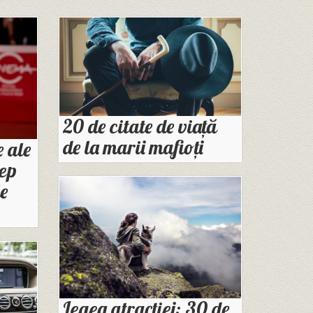
20 de citate de viață
de la marii mafioți
 ale
eep
le
Legea atracției: 30 de