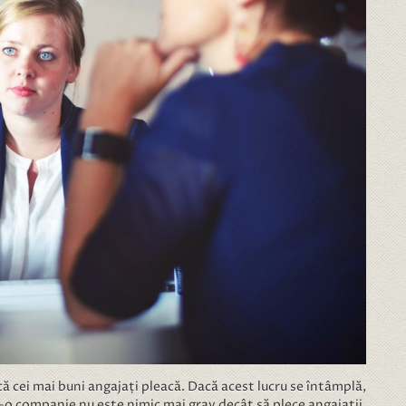
că cei mai buni angajați pleacă. Dacă acest lucru se întâmplă,
-o companie nu este nimic mai grav decât să plece angajații.