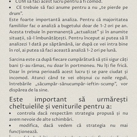
CUM să faci acest lucru pentru a fi comod.
CE trebuie să faci anume pentru a nu „te pierde pe
drum”.
Este foarte importantă analiza. Pentru că majoritatea
familiilor fac o analiză a bugetului doar de 1-2 ori pe an.
Acesta trebuie în permanență „actualizat” și în anumite
situații, să-l îmbunătățești. Pentru început ai putea să îl
analizezi 1 dată pe săptămână, iar după ce vei intra bine
în rol, ai putea să faci această analiză 1-2 ori pe lună.
Sarcina este ca după fiecare cumpărătură să știi sigur câți
bani ți-au rămas, nu doar în portmoneu. Nu îți fie frică.
Doar în prima perioadă acest lucru ți se pare ciudat și
incomod. Atunci când te vei obișnui cu noile reguli,
întrebările „săcumpăr-sănucumpăr-ieftin-scump”, vor
dispărea de la sine.
Este important să urmărești
cheltuielile și veniturile pentru a:
controla dacă respectăm strategia propusă și nu
avem nevoie de alte schimbări.
modifica, dacă vedem că strategia nu mai
funcționează.