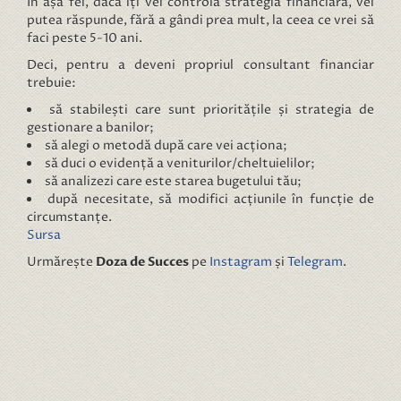
În așa fel, dacă îți vei controla strategia financiară, vei
putea răspunde, fără a gândi prea mult, la ceea ce vrei să
faci peste 5-10 ani.
Deci, pentru a deveni propriul consultant financiar
trebuie:
să stabilești care sunt prioritățile și strategia de
gestionare a banilor;
să alegi o metodă după care vei acționa;
să duci o evidență a veniturilor/cheltuielilor;
să analizezi care este starea bugetului tău;
după necesitate, să modifici acțiunile în funcție de
circumstanțe.
Sursa
Urmărește
Doza de Succes
pe
Instagram
și
Telegram
.