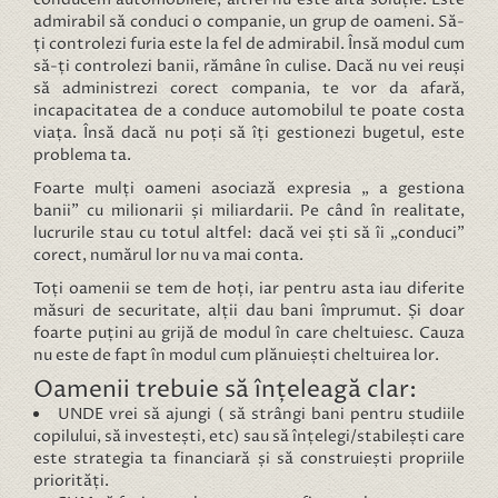
admirabil să conduci o companie, un grup de oameni. Să-
ți controlezi furia este la fel de admirabil. Însă modul cum
să-ți controlezi banii, rămâne în culise. Dacă nu vei reuși
să administrezi corect compania, te vor da afară,
incapacitatea de a conduce automobilul te poate costa
viața. Însă dacă nu poți să îți gestionezi bugetul, este
problema ta.
Foarte mulți oameni asociază expresia „ a gestiona
banii” cu milionarii și miliardarii. Pe când în realitate,
lucrurile stau cu totul altfel: dacă vei ști să îi „conduci”
corect, numărul lor nu va mai conta.
Toți oamenii se tem de hoți, iar pentru asta iau diferite
măsuri de securitate, alții dau bani împrumut. Și doar
foarte puțini au grijă de modul în care cheltuiesc. Cauza
nu este de fapt în modul cum plănuiești cheltuirea lor.
Oamenii trebuie să înțeleagă clar:
UNDE vrei să ajungi ( să strângi bani pentru studiile
copilului, să investești, etc) sau să înțelegi/stabilești care
este strategia ta financiară și să construiești propriile
priorități.