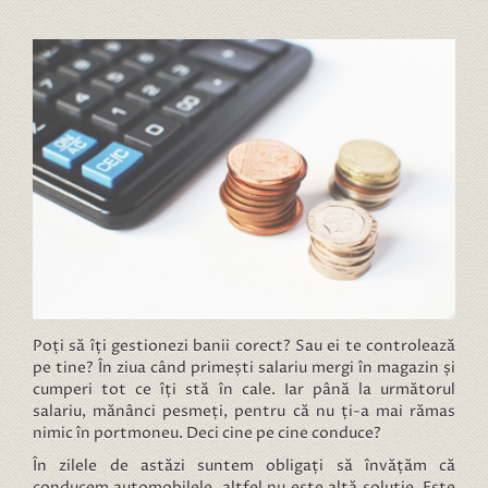
Poți să îți gestionezi banii corect? Sau ei te controlează
pe tine? În ziua când primești salariu mergi în magazin și
cumperi tot ce îți stă în cale. Iar până la următorul
salariu, mănânci pesmeți, pentru că nu ți-a mai rămas
nimic în portmoneu. Deci cine pe cine conduce?
În zilele de astăzi suntem obligați să învățăm că
conducem automobilele, altfel nu este altă soluție. Este