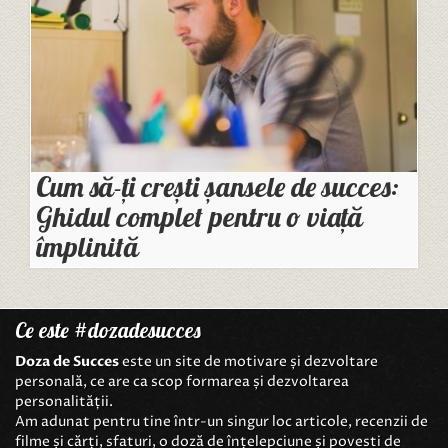
Cum să-ți crești șansele de succes:
Ghidul complet pentru o viață
împlinită
Ce este #dozadesucces
Doza de Succes
este un site de motivare și dezvoltare
personală, ce are ca scop formarea și dezvoltarea
personalității.
Am adunat pentru tine într-un singur loc articole, recenzii de
filme și cărți, sfaturi, o doză de înțelepciune și povesti de