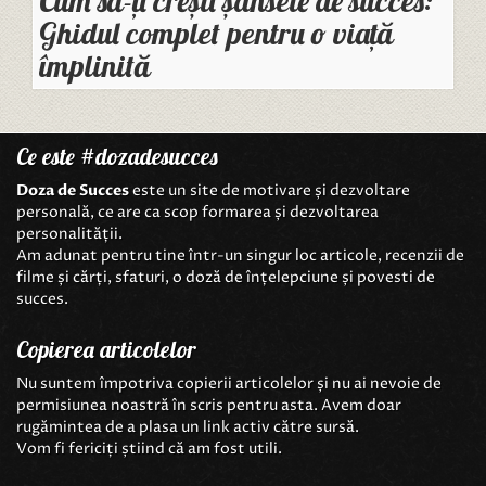
Cum să-ți crești șansele de succes:
Ghidul complet pentru o viață
împlinită
Ce este #dozadesucces
Doza de Succes
este un site de motivare și dezvoltare
personală, ce are ca scop formarea și dezvoltarea
personalității.
Am adunat pentru tine într-un singur loc articole, recenzii de
filme și cărți, sfaturi, o doză de înțelepciune și povesti de
succes.
Copierea articolelor
Nu suntem împotriva copierii articolelor și nu ai nevoie de
permisiunea noastră în scris pentru asta. Avem doar
rugămintea de a plasa un link activ către sursă.
Vom fi fericiți știind că am fost utili.