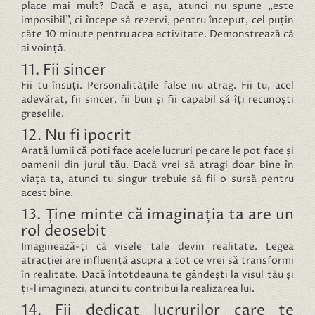
place mai mult? Dacă e așa, atunci nu spune „este
imposibil”, ci începe să rezervi, pentru început, cel puțin
câte 10 minute pentru acea activitate. Demonstrează că
ai voință.
11. Fii sincer
Fii tu însuți. Personalitățile false nu atrag. Fii tu, acel
adevărat, fii sincer, fii bun și fii capabil să îți recunoști
greșelile.
12. Nu fi ipocrit
Arată lumii că poți face acele lucruri pe care le pot face și
oamenii din jurul tău. Dacă vrei să atragi doar bine în
viața ta, atunci tu singur trebuie să fii o sursă pentru
acest bine.
13. Ține minte că imaginația ta are un
rol deosebit
Imaginează-ți că visele tale devin realitate. Legea
atracției are influență asupra a tot ce vrei să transformi
în realitate. Dacă întotdeauna te gândești la visul tău și
ți-l imaginezi, atunci tu contribui la realizarea lui.
14. Fii dedicat lucrurilor care te