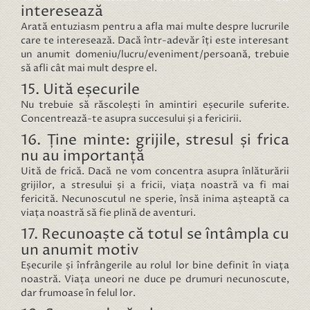
interesează
Arată entuziasm pentru a afla mai multe despre lucrurile
care te interesează. Dacă într-adevăr îți este interesant
un anumit domeniu/lucru/eveniment/persoană, trebuie
să afli cât mai mult despre el.
15. Uită eșecurile
Nu trebuie să răscolești în amintiri eșecurile suferite.
Concentrează-te asupra succesului și a fericirii.
16. Ține minte: grijile, stresul și frica
nu au importanță
Uită de frică. Dacă ne vom concentra asupra înlăturării
grijilor, a stresului și a fricii, viața noastră va fi mai
fericită. Necunoscutul ne sperie, însă inima așteaptă ca
viața noastră să fie plină de aventuri.
17. Recunoaște că totul se întâmpla cu
un anumit motiv
Eșecurile și înfrângerile au rolul lor bine definit în viața
noastră. Viața uneori ne duce pe drumuri necunoscute,
dar frumoase în felul lor.