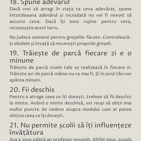
18. Spune adevărul
Dacă vrei să atragi în viața ta ceva adevărat, spune
întotdeauna adevărul și niciodată nu vei fi nevoit să
ascunzi ceva. Dacă îți este rușine pentru ceva,
recunoaște acest lucru.
Nu judeca oamenii pentru greșelile făcute. Controlează-
ți obidele și învață să recunoști propriile greșeli.
19. Trăiește de parcă fiecare zi e o
minune
Trăiește de parcă visele tale se realizează în fiecare zi.
Trăiește azi de parcă mâine nu va mai fi. Și în jurul tău vor
apărea minuni.
20. Fii deschis
Pentru a atrage ceea ce îți dorești, trebuie să fii deschis
la minte. Având o minte deschisă, vei reuși să obții mai
multe puncte de vedere asupra modului cum ai putea
obține ceea ce îți dorești.
21. Nu permite școlii să îți influențeze
învățătura
Așa a spus odată un profesor renumit. Altfel spus, școala