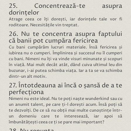
25. Concentrează-te asupra
dorințelor
Atrage ceea ce îți dorești, iar dorințele tale vor fi
roditoare. Necesitățile vin treptat.
26. Nu te concentra asupra faptului
că banii pot cumpăra fericirea
Cu bani cumpărăm lucruri materiale. Însă fericirea și
iubirea nu o cumperi. Împlinirea și succesul nu îl cumperi
cu bani. Nimeni nu îți va vinde visuri minunate și scopuri
în viață. Mai mult decât atât, dând cuiva ultimul leu din
buzunar, i-ai putea schimba viața. Iar a ta se va schimba
dintr-un alt motiv.
27. Întotdeauna ai încă o șansă de a te
perfecționa
Nimeni nu este ideal. Nu te poți naște wunderkind sau cu
un anumit talent, pe care ți-l dorești acum. Însă poți să
te dezvolți. De ce să nu obții mai multe cunoștințe într-
un domeniu care te interesează, iar apoi să
îmbunătățești ceea ce ți se pare mai important?