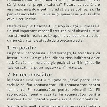
să îți deschizi propria cafenea? Fiecare persoană are
vise mari, însă doar puțini cred că ele se pot realiza. Nu
permite niciodată nimănui să îți spună că nu poți să obții
ceva. Crezi în tine.
Desfă-ți aripile! Găsește-ți un scop în viață și urmează-l.
Cel mai important este să îl crezi real și să observi cum se
transformă în realitate. Iar apoi, le vei demonstra celor
din jur că viața nu e atât de dură precum cred ei.
1. Fii pozitiv
Fii pozitiv întotdeauna. Când vorbești, fă acest lucru cu
intenții bune. Atrage gândurile pozitive, indiferent de ce
faci. Cu cât mai mult energie pozitivă va fi în gândurile
tale, cu atât mai puțin negativ va fi în viața ta.
2. Fii recunoscător
În această lume sunt o mulțime de „ceva” pentru care
trebuie să fim recunoscători. Fii recunoscător pentru
familia ta. Fii recunoscător pentru prietenii tăi. Fii
recunoscător pentru casa ta. Fii recunoscător pentru
mâncare. Fii recunoscător pentru aventurile din viața ta.
Sunt foarte mulți oameni care abia visează să aibă o