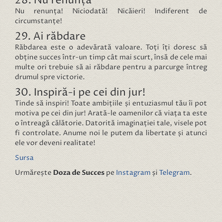
28. Nu renunța
Nu renunța! Niciodată! Nicăieri! Indiferent de
circumstanțe!
29. Ai răbdare
Răbdarea este o adevărată valoare. Toți îți doresc să
obține succes într-un timp cât mai scurt, însă de cele mai
multe ori trebuie să ai răbdare pentru a parcurge întreg
drumul spre victorie.
30. Inspiră-i pe cei din jur!
Tinde să inspiri! Toate ambițiile și entuziasmul tău îi pot
motiva pe cei din jur! Arată-le oamenilor că viața ta este
o întreagă călătorie. Datorită imaginației tale, visele pot
fi controlate. Anume noi le putem da libertate și atunci
ele vor deveni realitate!
Sursa
Urmărește
Doza de Succes
pe
Instagram
și
Telegram
.