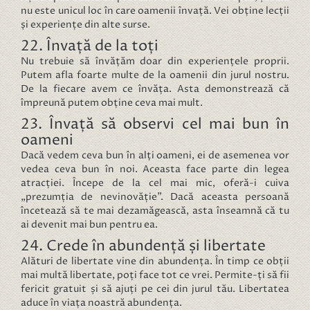
nu este unicul loc în care oamenii învață. Vei obține lecții
și experiențe din alte surse.
22. Învață de la toți
Nu trebuie să învățăm doar din experiențele proprii.
Putem afla foarte multe de la oamenii din jurul nostru.
De la fiecare avem ce învăța. Asta demonstrează că
împreună putem obține ceva mai mult.
23. Învață să observi cel mai bun în
oameni
Dacă vedem ceva bun în alți oameni, ei de asemenea vor
vedea ceva bun în noi. Aceasta face parte din legea
atracției. Începe de la cel mai mic, oferă-i cuiva
„prezumția de nevinovăție”. Dacă aceasta persoană
încetează să te mai dezamăgească, asta înseamnă că tu
ai devenit mai bun pentru ea.
24. Crede în abundență și libertate
Alături de libertate vine din abundența. În timp ce obții
mai multă libertate, poți face tot ce vrei. Permite-ți să fii
fericit gratuit și să ajuți pe cei din jurul tău. Libertatea
aduce în viața noastră abundența.