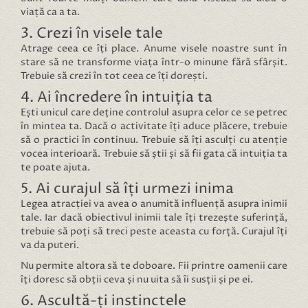
viață ca a ta.
3. Crezi în visele tale
Atrage ceea ce îți place. Anume visele noastre sunt în
stare să ne transforme viața într-o minune fără sfârșit.
Trebuie să crezi în tot ceea ce îți dorești.
4. Ai încredere în intuiția ta
Ești unicul care deține controlul asupra celor ce se petrec
în mintea ta. Dacă o activitate îți aduce plăcere, trebuie
să o practici în continuu. Trebuie să îți asculți cu atenție
vocea interioară. Trebuie să știi și să fii gata că intuiția ta
te poate ajuta.
5. Ai curajul să îți urmezi inima
Legea atracției va avea o anumită influență asupra inimii
tale. Iar dacă obiectivul inimii tale îți trezește suferință,
trebuie să poți să treci peste aceasta cu forță. Curajul îți
va da puteri.
Nu permite altora să te doboare. Fii printre oamenii care
îți doresc să obții ceva și nu uita să îi susții și pe ei.
6. Ascultă-ți instinctele