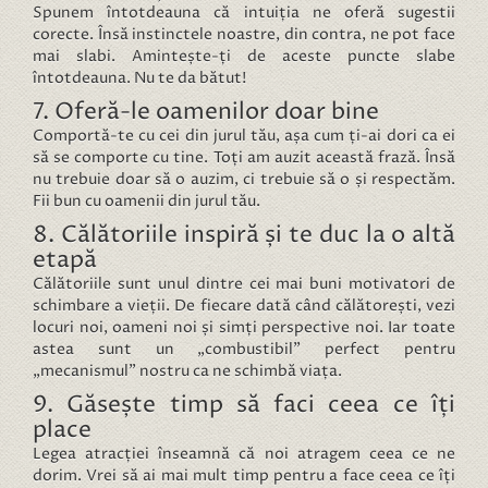
Spunem întotdeauna că intuiția ne oferă sugestii
corecte. Însă instinctele noastre, din contra, ne pot face
mai slabi. Amintește-ți de aceste puncte slabe
întotdeauna. Nu te da bătut!
7. Oferă-le oamenilor doar bine
Comportă-te cu cei din jurul tău, așa cum ți-ai dori ca ei
să se comporte cu tine. Toți am auzit această frază. Însă
nu trebuie doar să o auzim, ci trebuie să o și respectăm.
Fii bun cu oamenii din jurul tău.
8. Călătoriile inspiră și te duc la o altă
etapă
Călătoriile sunt unul dintre cei mai buni motivatori de
schimbare a vieții. De fiecare dată când călătorești, vezi
locuri noi, oameni noi și simți perspective noi. Iar toate
astea sunt un „combustibil” perfect pentru
„mecanismul” nostru ca ne schimbă viața.
9. Găsește timp să faci ceea ce îți
place
Legea atracției înseamnă că noi atragem ceea ce ne
dorim. Vrei să ai mai mult timp pentru a face ceea ce îți