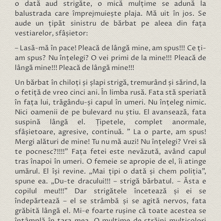
o dată aud strigăte, o mică mulțime se adună la
balustrada care împrejmuiește plaja. Mă uit în jos. Se
aude un țipăt sinistru de bărbat pe aleea din fața
vestiarelor, sfâșietor:
– Lasă-mă în pace! Pleacă de lângă mine, am spus!!! Ce ți-
am spus? Nu înțelegi? O vei primi de la mine!!! Pleacă de
lângă mine!!! Pleacă de lângă mine!!!
Un bărbat în chiloți și șlapi strigă, tremurând și sărind, la
o fetiță de vreo cinci ani. În limba rusă. Fata stă speriată
în fața lui, trăgându-și capul în umeri. Nu înțeleg nimic.
Nici oamenii de pe bulevard nu știu. El avansează, fata
suspină lângă el. Țipetele, complet anormale,
sfâșietoare, agresive, continuă. ” La o parte, am spus!
Mergi alături de mine! Tu nu mă auzi! Nu înțelegi? Vrei să
te pocnesc?!!!!” Fața fetei este nevăzută, având capul
tras înapoi în umeri. O femeie se apropie de el, îi atinge
umărul. El își revine. „Mai țipi o dată și chem poliția”,
spune ea. „Du-te dracului!!! – strigă bărbatul. – Ăsta e
copilul meu!!!” Dar strigătele încetează și ei se
îndepărtează – el se strâmbă și se agită nervos, fata
grăbită lângă el. Mi-e foarte rușine că toate acestea se
întâmplă în țara mea. O mulțime de străini multicolori