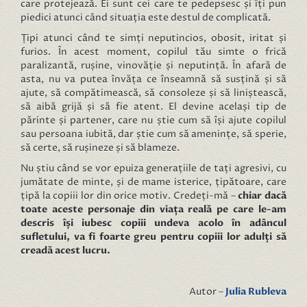
care protejează. Ei sunt cei care te pedepsesc și îți pun
piedici atunci când situația este destul de complicată.
Țipi atunci când te simți neputincios, obosit, iritat și
furios. În acest moment, copilul tău simte o frică
paralizantă, rușine, vinovăție și neputință. În afară de
asta, nu va putea învăța ce înseamnă să susțină și să
ajute, să compătimească, să consoleze și să liniștească,
să aibă grijă și să fie atent. El devine același tip de
părinte și partener, care nu știe cum să își ajute copilul
sau persoana iubită, dar știe cum să amenințe, să sperie,
să certe, să rușineze și să blameze.
Nu știu când se vor epuiza generațiile de tați agresivi, cu
jumătate de minte, și de mame isterice, țipătoare, care
țipă la copiii lor din orice motiv. Credeți-mă –
chiar dacă
toate aceste personaje din viața reală pe care le-am
descris își iubesc copiii undeva acolo în adâncul
sufletului, va fi foarte greu pentru copiii lor adulți să
creadă acest lucru.
Autor –
Julia Rubleva