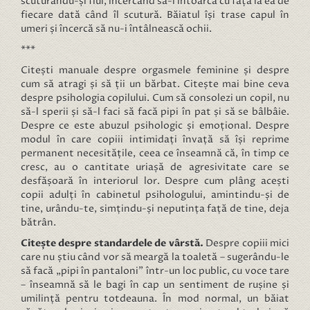
scuturându-și fiul, încercând să-l întoarcă cu fața la ea de
fiecare dată când îl scutură. Băiatul își trase capul în
umeri și încercă să nu-i întâlnească ochii.
***
Citești manuale despre orgasmele feminine și despre
cum să atragi și să ții un bărbat. Citește mai bine ceva
despre psihologia copilului. Cum să consolezi un copil, nu
să-l sperii și să-l faci să facă pipi în pat și să se bâlbâie.
Despre ce este abuzul psihologic și emoțional. Despre
modul în care copiii intimidați învață să își reprime
permanent necesitățile, ceea ce înseamnă că, în timp ce
cresc, au o cantitate uriașă de agresivitate care se
desfășoară în interiorul lor. Despre cum plâng acești
copii adulți în cabinetul psihologului, amintindu-și de
tine, urându-te, simțindu-și neputința față de tine, deja
bătrân.
Citește despre standardele de vârstă.
Despre copiii mici
care nu știu când vor să meargă la toaletă – sugerându-le
să facă „pipi în pantaloni” într-un loc public, cu voce tare
– înseamnă să le bagi în cap un sentiment de rușine și
umilință pentru totdeauna. În mod normal, un băiat