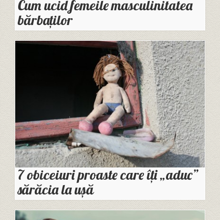
Cum ucid femeile masculinitatea
bărbaților
7 obiceiuri proaste care îți „aduc”
sărăcia la ușă