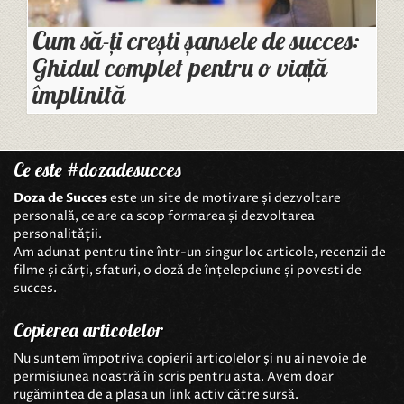
Cum să-ți crești șansele de succes:
Ghidul complet pentru o viață
împlinită
Ce este #dozadesucces
Doza de Succes
este un site de motivare și dezvoltare
personală, ce are ca scop formarea și dezvoltarea
personalității.
Am adunat pentru tine într-un singur loc articole, recenzii de
filme și cărți, sfaturi, o doză de înțelepciune și povesti de
succes.
Copierea articolelor
Nu suntem împotriva copierii articolelor și nu ai nevoie de
permisiunea noastră în scris pentru asta. Avem doar
rugămintea de a plasa un link activ către sursă.