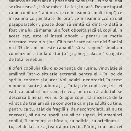
sănătos de cinci ani nu poate sta nemișcat – el trebuie să
se răsucească și să se miște. La fel și o fată. Despre faptul
că un copil de 4 ani nu știe ce înseamnă „mult timp”, ce
înseamnă „o jumătate de oră”, ce înseamnă „controlul
pașapoartelor”, poate doar să simtă că dintr-o dată a
fost vina lui că mama lui a fost obosită și că el, copilul, în
acest caz, este el însuși obosit – pentru un motiv
oarecare, este o rușine. Că o fată care nu are nici 5 ani și
nici 35 de ani nu este capabilă să se supună simultan
comenzilor „stai la distanță” și „mergi alături” strigate
de tatăl ei nebun.
Îi oferi copilului tău o experiență de rușine, vinovăție și
umilință într-o situație extremă pentru el – în loc de
sprijin, confort și ajutor. Voi, adulții nenorociți, în acest
moment sunteți adoptați și înfiați de copiii voștri – ei
văd că adultul nu sunteți voi, pentru că adultul se
descurcă bine iar voi nu. Și apoi copiii tăi încearcă de la
vârsta de trei ani să se comporte ca niște adulți cu tine,
pentru ca tu, atât de fragilă și de necontrolată, să nu te
enervezi, să nu te sperii sau să te superi. Îți ameninți
copilul, îl ameninți cu bătaia, cu poliția, cu orfelinatul –
tu, cel de la care așteaptă protecție. Părinții nu sunt cei