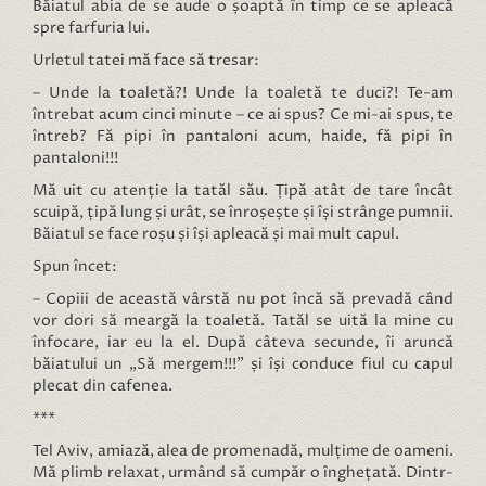
Băiatul abia de se aude o șoaptă în timp ce se apleacă
spre farfuria lui.
Urletul tatei mă face să tresar:
– Unde la toaletă?! Unde la toaletă te duci?! Te-am
întrebat acum cinci minute – ce ai spus? Ce mi-ai spus, te
întreb? Fă pipi în pantaloni acum, haide, fă pipi în
pantaloni!!!
Mă uit cu atenție la tatăl său. Țipă atât de tare încât
scuipă, țipă lung și urât, se înroșește și își strânge pumnii.
Băiatul se face roșu și își apleacă și mai mult capul.
Spun încet:
– Copiii de această vârstă nu pot încă să prevadă când
vor dori să meargă la toaletă. Tatăl se uită la mine cu
înfocare, iar eu la el. După câteva secunde, îi aruncă
băiatului un „Să mergem!!!” și își conduce fiul cu capul
plecat din cafenea.
***
Tel Aviv, amiază, alea de promenadă, mulțime de oameni.
Mă plimb relaxat, urmând să cumpăr o înghețată. Dintr-