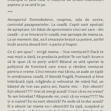
șoptesc și se uită în jur.
***
Aeroportul Domodedovo, noaptea, sala de sosire,
controlul pașapoartelor. La coadă. Copiii sunt epuizați
de așteptare. Un băiat de aproximativ cinci ani sare – din
coadă – și se întoarce în coadă, mai aproape de mama sa.
La un moment dat, ea îi smucește brațul cu putere, astfel
încât acesta zboară într-o parte și înapoi.
Ce ți-am spus? – strigă mama. – Stai nemișcat!!! Dacă te
mai miști o dată, te predau la poliție! Te vor lua!!! Acum o
să le spun că te porți urât!!! Băiatul se uită speriat la
polițistul de frontieră care trece și rămâne nemișcat
pentru o vreme. Cinci minute mai târziu, se aude un țipăt
în următoarea coadă. O blondă fragilă, frumoasă și bine
îmbrăcată țipă, trăgându-și neîncetat de mână fiul, un
băiețel de trei sau patru ani, foarte mic: – Ești obosit?
Ești obosit???? Vrei să mergi acasă? Crezi că eu nu vreau?
Te-am întrebat? Răspunde-mi, crezi că nu vreau????? Nu
ți-e rușine? Eu nu sunt obosită? Pe unde să te duc acasă?
El e obosit iar mama nu-i obosită!!! Ea țipă, scuipând și