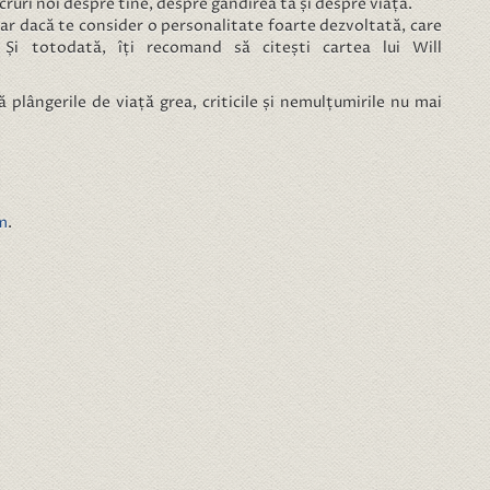
cruri noi despre tine, despre gândirea ta și despre viață.
r dacă te consider o personalitate foarte dezvoltată, care
 Și totodată, îți recomand să citești cartea lui Will
ă plângerile de viață grea, criticile și nemulțumirile nu mai
m
.