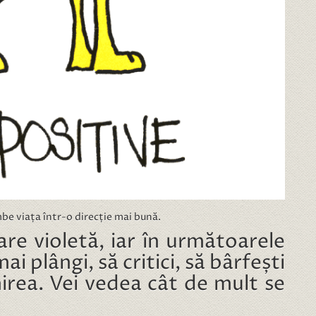
mbe viața într-o direcție mai bună.
re violetă, iar în următoarele
ai plângi, să critici, să bârfești
irea. Vei vedea cât de mult se