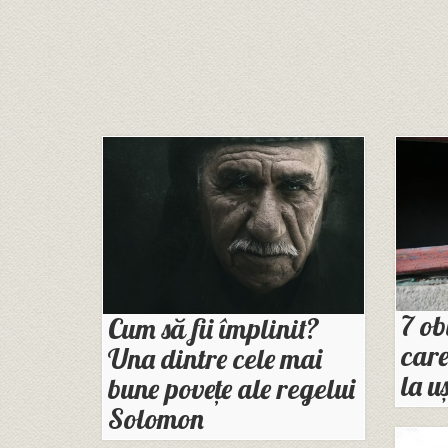
7 ob
Cum să fii împlinit?
care
Una dintre cele mai
la u
bune povețe ale regelui
Solomon