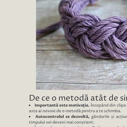
De ce o metodă atât de si
Importantă este motivația.
Începând din clipa 
asta ai nevoie de o metodă pentru a te schimba.
Autocontrolul se dezvoltă,
gândurile și acțiu
timpului vei deveni mai conștient.