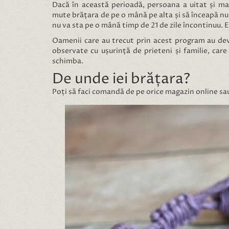
Dacă în această perioadă, persoana a uitat și mai
mute brățara de pe o mână pe alta și să înceapă n
nu va sta pe o mână timp de 21 de zile încontinuu. 
Oamenii care au trecut prin acest program au dev
observate cu ușurință de prieteni și familie, car
schimba.
De unde iei brățara?
Poți să faci comandă de pe orice magazin online sau 