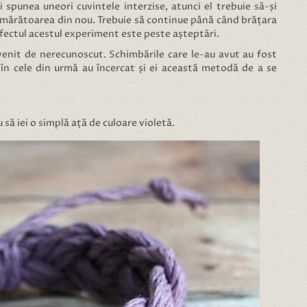
 spunea uneori cuvintele interzise, atunci el trebuie să-și
umărătoarea din nou. Trebuie să continue până când brățara
Efectul acestul experiment este peste așteptări.
enit de nerecunoscut. Schimbările care le-au avut au fost
e în cele din urmă au încercat și ei această metodă de a se
să iei o simplă ață de culoare violetă.