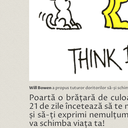
Will Bowen
a propus tuturor doritorilor să-și schi
Poartă o brățară de culoa
21 de zile încetează să te m
și să-ți exprimi nemulțum
va schimba viața ta!