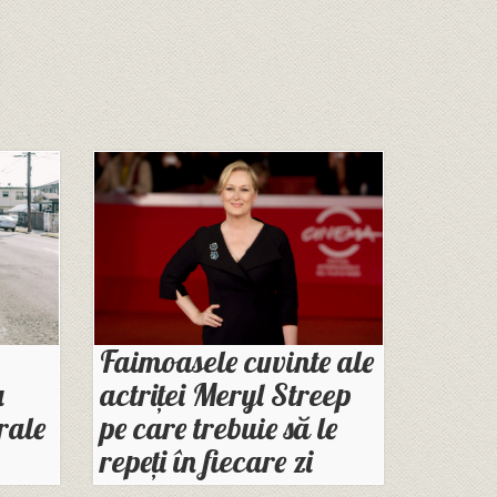
Faimoasele cuvinte ale
u
actriței Meryl Streep
rale
pe care trebuie să le
repeți în fiecare zi