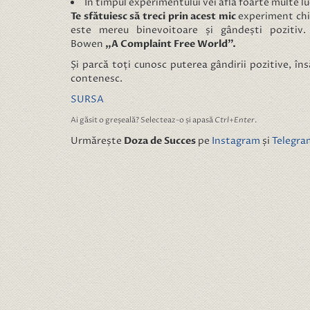
În timpul experimentului vei afla foarte multe lu
Te sfătuiesc să treci prin acest mic
experiment chia
este mereu binevoitoare și gândești pozitiv.
Bowen
„A Complaint Free World”.
Și parcă toți cunosc puterea gândirii pozitive, îns
contenesc.
SURSA
Ai găsit o greșeală? Selecteaz-o și apasă
Ctrl+Enter
.
Urmărește
Doza de Succes
pe
Instagram
și
Telegra