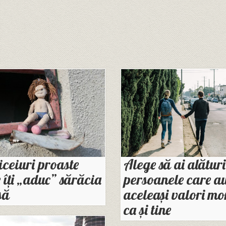
iceiuri proaste
Alege să ai alături
 îți „aduc” sărăcia
persoanele care a
șă
aceleași valori mo
ca și tine