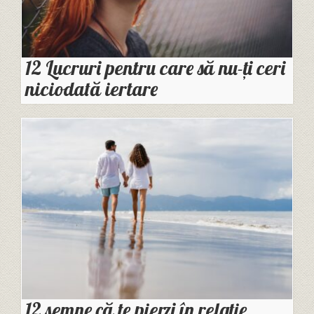
12 Lucruri pentru care să nu-ți ceri
niciodată iertare
12 semne că te pierzi în relație