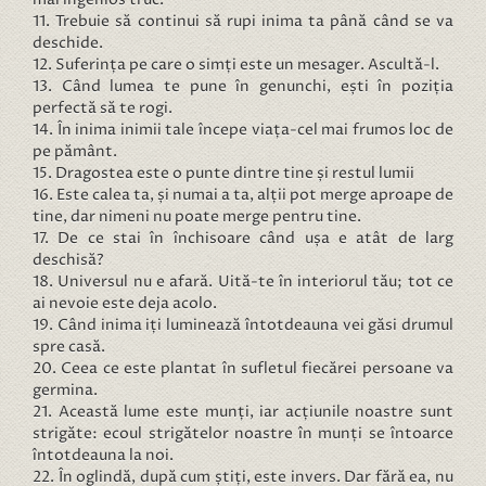
11. Trebuie să continui să rupi inima ta până când se va
deschide.
12. Suferința pe care o simți este un mesager. Ascultă-l.
13. Când lumea te pune în genunchi, ești în poziția
perfectă să te rogi.
14. În inima inimii tale începe viața-cel mai frumos loc de
pe pământ.
15. Dragostea este o punte dintre tine și restul lumii
16. Este calea ta, și numai a ta, alții pot merge aproape de
tine, dar nimeni nu poate merge pentru tine.
17. De ce stai în închisoare când ușa e atât de larg
deschisă?
18. Universul nu e afară. Uită-te în interiorul tău; tot ce
ai nevoie este deja acolo.
19. Când inima iți luminează întotdeauna vei găsi drumul
spre casă.
20. Ceea ce este plantat în sufletul fiecărei persoane va
germina.
21. Această lume este munți, iar acțiunile noastre sunt
strigăte: ecoul strigătelor noastre în munți se întoarce
întotdeauna la noi.
22. În oglindă, după cum știți, este invers. Dar fără ea, nu