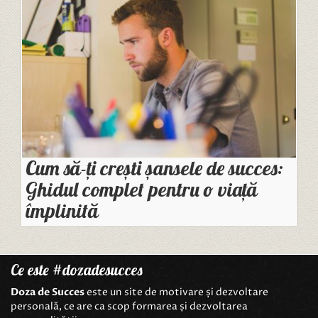
Cum să-ți crești șansele de succes:
Ghidul complet pentru o viață
împlinită
Ce este #dozadesucces
Doza de Succes
este un site de motivare și dezvoltare
personală, ce are ca scop formarea și dezvoltarea