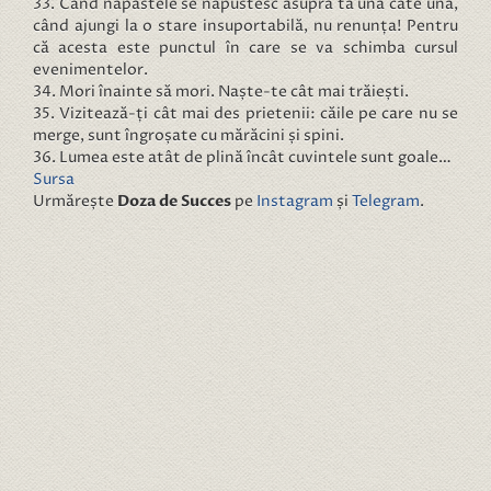
33. Când năpastele se năpustesc asupra ta una câte una,
când ajungi la o stare insuportabilă, nu renunța! Pentru
că acesta este punctul în care se va schimba cursul
evenimentelor.
34. Mori înainte să mori. Naște-te cât mai trăiești.
35. Vizitează-ți cât mai des prietenii: căile pe care nu se
merge, sunt îngroșate cu mărăcini și spini.
36. Lumea este atât de plină încât cuvintele sunt goale…
Sursa
Urmărește
Doza de Succes
pe
Instagram
și
Telegram
.