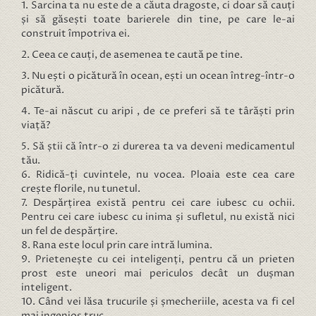
1. Sarcina ta nu este de a căuta dragoste, ci doar să cauți
și să găsești toate barierele din tine, pe care le-ai
construit împotriva ei.
2. Ceea ce cauți, de asemenea te caută pe tine.
3. Nu ești o picătură în ocean, ești un ocean întreg-într-o
picătură.
4. Te-ai născut cu aripi , de ce preferi să te târăști prin
viață?
5. Să știi că într-o zi durerea ta va deveni medicamentul
tău.
6. Ridică-ți cuvintele, nu vocea. Ploaia este cea care
crește florile, nu tunetul.
7. Despărțirea există pentru cei care iubesc cu ochii.
Pentru cei care iubesc cu inima și sufletul, nu există nici
un fel de despărțire.
8. Rana este locul prin care intră lumina.
9. Prietenește cu cei inteligenți, pentru că un prieten
prost este uneori mai periculos decât un dușman
inteligent.
10. Când vei lăsa trucurile și șmecheriile, acesta va fi cel
mai ingenios truc.