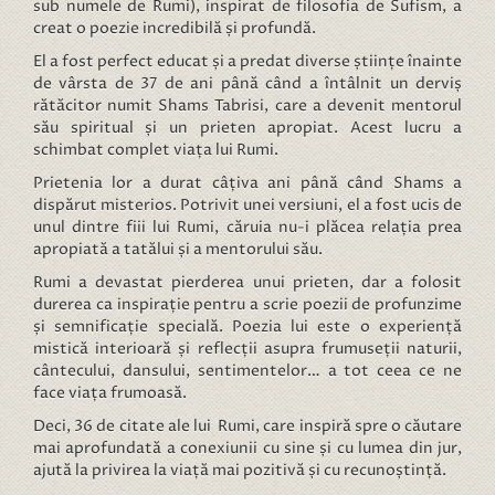
sub numele de Rumi), inspirat de filosofia de Sufism, a
creat o poezie incredibilă și profundă.
El a fost perfect educat și a predat diverse științe înainte
de vârsta de 37 de ani până când a întâlnit un derviș
rătăcitor numit Shams Tabrisi, care a devenit mentorul
său spiritual și un prieten apropiat. Acest lucru a
schimbat complet viața lui Rumi.
Prietenia lor a durat câțiva ani până când Shams a
dispărut misterios. Potrivit unei versiuni, el a fost ucis de
unul dintre fiii lui Rumi, căruia nu-i plăcea relația prea
apropiată a tatălui și a mentorului său.
Rumi a devastat pierderea unui prieten, dar a folosit
durerea ca inspirație pentru a scrie poezii de profunzime
și semnificație specială. Poezia lui este o experiență
mistică interioară și reflecții asupra frumuseții naturii,
cântecului, dansului, sentimentelor… a tot ceea ce ne
face viața frumoasă.
Deci, 36 de citate ale lui Rumi, care inspiră spre o căutare
mai aprofundată a conexiunii cu sine și cu lumea din jur,
ajută la privirea la viață mai pozitivă și cu recunoștință.