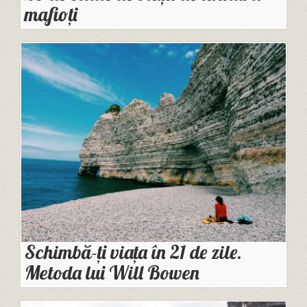
mafioți
Schimbă-ți viața în 21 de zile.
Metoda lui Will Bowen