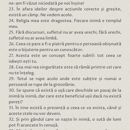
ne-am fi văzut niciodată pe noi înșine!
23. În afara ideilor despre acțiunile corecte și greșite,
există un câmp. Ne vedem acolo.
24. Religia mea este dragostea. Fiecare inimă e templul
meu.
25. Fără discursuri, sufletul nu ar avea urechi, fără urechi,
sufletul nu ar avea limbă.
26. Ceea ce pare a fi o piatră pentru o persoană obișnuită
este o bijuterie pentru un cunoscător.
27. Acesta este un concept foarte subtil: tot ceea ce
iubești ești tu.
28. Cea mai rea singurătate este să rămâi printre cei care
nu te înțeleg.
29. Totul se rupe acolo unde este subțire și numai o
persoană se rupe de la grosolănie.
30. Se spune că există o ușă care deschide un pasaj de la
inimă la inimă, dar care este beneficiul ușii dacă nu există
pereți?
31. În tine există o prezență a ceea ce va exista, când și
aceste stele nu vor deveni.
32. Și prin gândul care se naște în inimă, o sută de lumi
pot fi aruncate în cenușă.